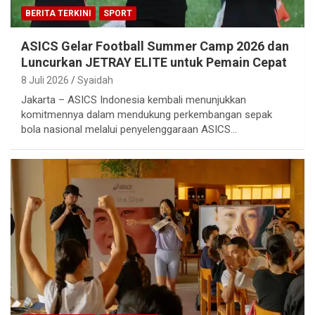
BERITA TERKINI
SPORT
ASICS Gelar Football Summer Camp 2026 dan
Luncurkan JETRAY ELITE untuk Pemain Cepat
8 Juli 2026
Syaidah
Jakarta – ASICS Indonesia kembali menunjukkan
komitmennya dalam mendukung perkembangan sepak
bola nasional melalui penyelenggaraan ASICS…