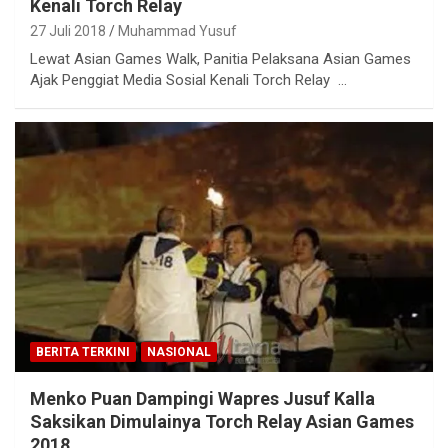
Kenali Torch Relay
27 Juli 2018
Muhammad Yusuf
Lewat Asian Games Walk, Panitia Pelaksana Asian Games
Ajak Penggiat Media Sosial Kenali Torch Relay …
BERITA TERKINI
NASIONAL
Menko Puan Dampingi Wapres Jusuf Kalla
Saksikan Dimulainya Torch Relay Asian Games
2018