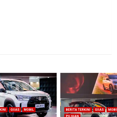
KINI
GIIAS
MOBIL
BERITA TERKINI
GIIAS
MOBI
PILIHAN