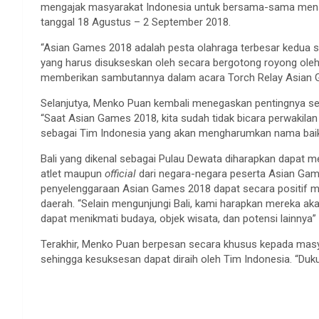
mengajak masyarakat Indonesia untuk bersama-sama mens
tanggal 18 Agustus – 2 September 2018.
“Asian Games 2018 adalah pesta olahraga terbesar kedua se
yang harus disukseskan oleh secara bergotong royong oleh 
memberikan sambutannya dalam acara Torch Relay Asian Ga
Selanjutya, Menko Puan kembali menegaskan pentingnya se
“Saat Asian Games 2018, kita sudah tidak bicara perwakila
sebagai Tim Indonesia yang akan mengharumkan nama baik
Bali yang dikenal sebagai Pulau Dewata diharapkan dapat m
atlet maupun
official
dari negara-negara peserta Asian Ga
penyelenggaraan Asian Games 2018 dapat secara positif m
daerah. “Selain mengunjungi Bali, kami harapkan mereka ak
dapat menikmati budaya, objek wisata, dan potensi lainnya”
Terakhir, Menko Puan berpesan secara khusus kepada mas
sehingga kesuksesan dapat diraih oleh Tim Indonesia. “D