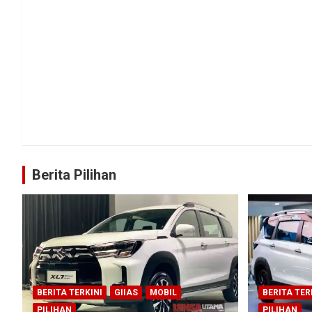
Berita Pilihan
BERITA TERKINI
GIIAS
MOBIL
BERITA TER
PILIHAN
PILIHAN