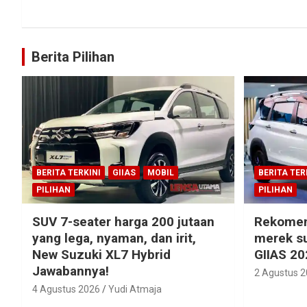
Berita Pilihan
BERITA TERKINI
GIIAS
MOBIL
BERITA TER
PILIHAN
PILIHAN
SUV 7-seater harga 200 jutaan
Rekomen
yang lega, nyaman, dan irit,
merek su
New Suzuki XL7 Hybrid
GIIAS 20
Jawabannya!
2 Agustus 
4 Agustus 2026
Yudi Atmaja