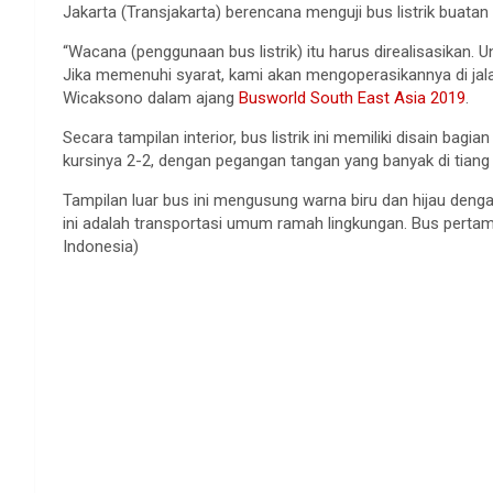
Jakarta (Transjakarta) berencana menguji bus listrik buata
“Wacana (penggunaan bus listrik) itu harus direalisasikan. U
Jika memenuhi syarat, kami akan mengoperasikannya di jala
Wicaksono dalam ajang
Busworld South East Asia 2019
.
Secara tampilan interior, bus listrik ini memiliki disain b
kursinya 2-2, dengan pegangan tangan yang banyak di tiang a
Tampilan luar bus ini mengusung warna biru dan hijau den
ini adalah transportasi umum ramah lingkungan. Bus pertama
Indonesia)