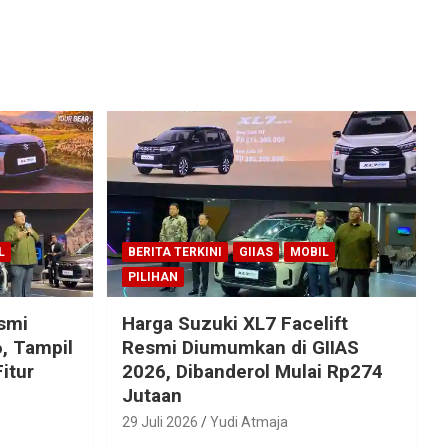
L
BERITA TERKINI
GIIAS
MOBIL
PILIHAN
esmi
Harga Suzuki XL7 Facelift
, Tampil
Resmi Diumumkan di GIIAS
itur
2026, Dibanderol Mulai Rp274
Jutaan
29 Juli 2026
Yudi Atmaja