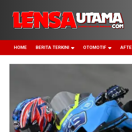
Skip
to
content
Jendela Cakrawala Indonesia
LensaUtama
HOME
BERITA TERKINI
OTOMOTIF
AFT