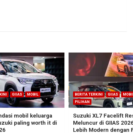
KINI
GIIAS
MOBIL
BERITA TERKINI
GIIAS
MOBI
PILIHAN
dasi mobil keluarga
Suzuki XL7 Facelift R
zuki paling worth it di
Meluncur di GIIAS 2026
26
Lebih Modern dengan F