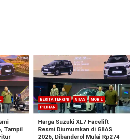
L
BERITA TERKINI
GIIAS
MOBIL
PILIHAN
esmi
Harga Suzuki XL7 Facelift
, Tampil
Resmi Diumumkan di GIIAS
itur
2026, Dibanderol Mulai Rp274