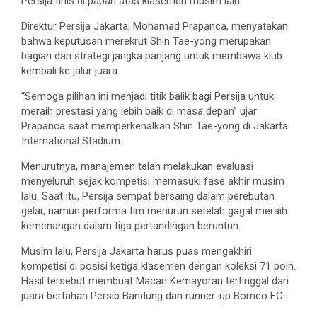
Persija finis di papan atas klasemen musim lalu.
Direktur Persija Jakarta, Mohamad Prapanca, menyatakan
bahwa keputusan merekrut Shin Tae-yong merupakan
bagian dari strategi jangka panjang untuk membawa klub
kembali ke jalur juara.
“Semoga pilihan ini menjadi titik balik bagi Persija untuk
meraih prestasi yang lebih baik di masa depan” ujar
Prapanca saat memperkenalkan Shin Tae-yong di Jakarta
International Stadium.
Menurutnya, manajemen telah melakukan evaluasi
menyeluruh sejak kompetisi memasuki fase akhir musim
lalu. Saat itu, Persija sempat bersaing dalam perebutan
gelar, namun performa tim menurun setelah gagal meraih
kemenangan dalam tiga pertandingan beruntun.
Musim lalu, Persija Jakarta harus puas mengakhiri
kompetisi di posisi ketiga klasemen dengan koleksi 71 poin.
Hasil tersebut membuat Macan Kemayoran tertinggal dari
juara bertahan Persib Bandung dan runner-up Borneo FC.