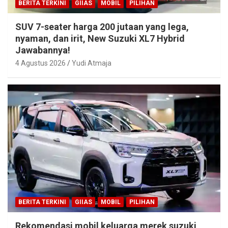
BERITA TERKINI
GIIAS
MOBIL
PILIHAN
SUV 7-seater harga 200 jutaan yang lega,
nyaman, dan irit, New Suzuki XL7 Hybrid
Jawabannya!
4 Agustus 2026
Yudi Atmaja
BERITA TERKINI
GIIAS
MOBIL
PILIHAN
Rekomendasi mobil keluarga merek suzuki