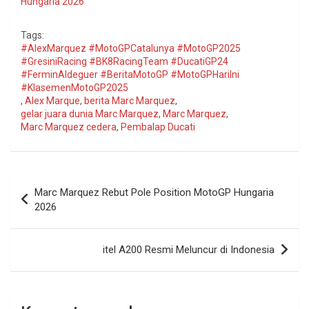
Hungaria 2026
Tags:
#AlexMarquez #MotoGPCatalunya #MotoGP2025
#GresiniRacing #BK8RacingTeam #DucatiGP24
#FerminAldeguer #BeritaMotoGP #MotoGPHariIni
#KlasemenMotoGP2025
,
Alex Marque
,
berita Marc Marquez
,
gelar juara dunia Marc Marquez
,
Marc Marquez
,
Marc Marquez cedera
,
Pembalap Ducati
Navigasi
Marc Marquez Rebut Pole Position MotoGP Hungaria
pos
2026
itel A200 Resmi Meluncur di Indonesia