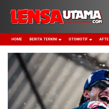
Skip
to
content
Jendela Cakrawala Indonesia
LensaUtama
HOME
BERITA TERKINI
OTOMOTIF
AFT