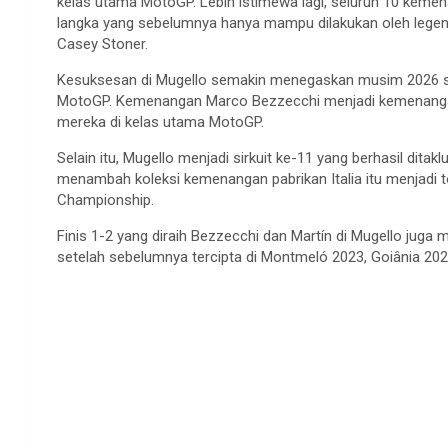
kelas utama MotoGP. Lebih istimewa lagi, seluruh 10 kemena
langka yang sebelumnya hanya mampu dilakukan oleh legen
Casey Stoner.
Kesuksesan di Mugello semakin menegaskan musim 2026 seb
MotoGP. Kemenangan Marco Bezzecchi menjadi kemenangan 
mereka di kelas utama MotoGP.
Selain itu, Mugello menjadi sirkuit ke-11 yang berhasil ditak
menambah koleksi kemenangan pabrikan Italia itu menjadi t
Championship.
Finis 1-2 yang diraih Bezzecchi dan Martín di Mugello juga m
setelah sebelumnya tercipta di Montmeló 2023, Goiânia 202