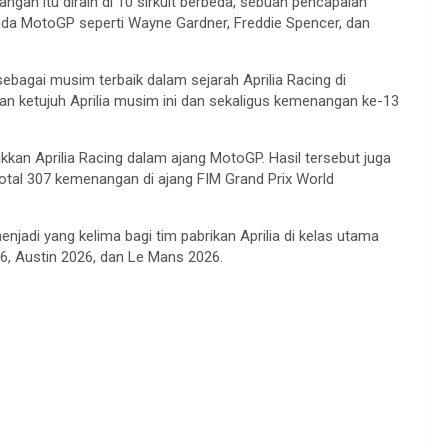
ngan itu diraih di 10 sirkuit berbeda, sebuah pencapaian
da MotoGP seperti Wayne Gardner, Freddie Spencer, dan
agai musim terbaik dalam sejarah Aprilia Racing di
ketujuh Aprilia musim ini dan sekaligus kemenangan ke-13
lukkan Aprilia Racing dalam ajang MotoGP. Hasil tersebut juga
otal 307 kemenangan di ajang FIM Grand Prix World
enjadi yang kelima bagi tim pabrikan Aprilia di kelas utama
6, Austin 2026, dan Le Mans 2026.