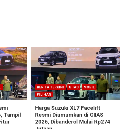
L
BERITA TERKINI
GIIAS
MOBIL
PILIHAN
esmi
Harga Suzuki XL7 Facelift
, Tampil
Resmi Diumumkan di GIIAS
itur
2026, Dibanderol Mulai Rp274
Jutaan