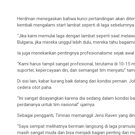
Herdman menegaskan bahwa kunci pertandingan akan ditentu
kembali mengalami start lambat seperti di laga sebelumnya.
“Jika kami memulai laga dengan lambat seperti saat melawan
Bulgaria, jika mereka unggul lebih dulu, mereka tahu baga
Ia juga menekankan pentingnya profesionalisme sejak awal
“Kami harus tampil sangat profesional, terutama di 10-15 m
suporter, kepercayaan diri, dan semangat tim menyatu” ta
Di sisi lain, kabar kurang baik datang dari kondisi pemain
cedera otot paha.
“Ini sangat disayangkan karena dia sedang dalam kondisi b
perdananya untuk tim nasional” ujarnya.
Sebagai pengganti, Timnas memanggil Jens Raven yang dinil
“Saya sempat melihatnya bermain langsung di laga pramusim d
masih sangat muda dan bisa menjadi bagian penting dari m