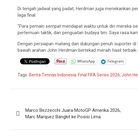
Di tengah jadwal yang padat, Herdman juga menekankan pen
laga final.
“Para pemain sempat mendapat waktu untuk diri mereka sendir
pertemuan taktik, dan penguatan budaya tim. Saya rasa kam
Dengan persiapan matang dan dukungan penuh suporter di 
bawah arahan John Herdman bertekad meraih hasil terbaik di
WhatsApp
Telegram
Tags:
Berita Timnas Indonesia
,
Final FIFA Series 2026
,
John H
Navigasi
Marco Bezzecchi Juara MotoGP Amerika 2026,
pos
Marc Marquez Bangkit ke Posisi Lima