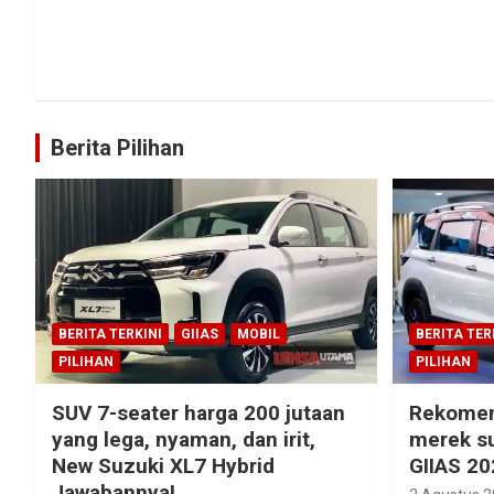
Berita Pilihan
BERITA TERKINI
GIIAS
MOBIL
BERITA TER
PILIHAN
PILIHAN
SUV 7-seater harga 200 jutaan
Rekomen
yang lega, nyaman, dan irit,
merek su
New Suzuki XL7 Hybrid
GIIAS 20
Jawabannya!