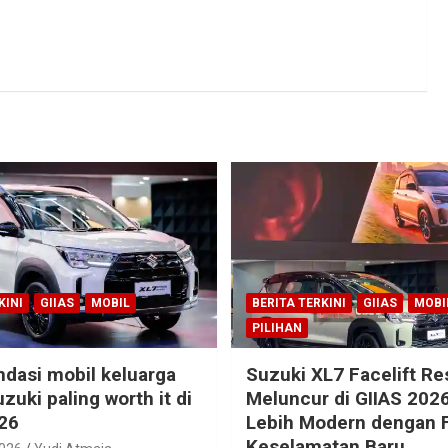
KINI
GIIAS
MOBIL
BERITA TERKINI
GIIAS
MOBI
PILIHAN
dasi mobil keluarga
Suzuki XL7 Facelift R
zuki paling worth it di
Meluncur di GIIAS 2026
26
Lebih Modern dengan F
Keselamatan Baru