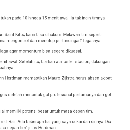
kan pada 10 hingga 15 menit awal. Ia tak ingin timnya
 Saint Kitts, kami bisa dihukum. Melawan tim seperti
imana mengontrol dan menutup pertandingan” tegasnya.
 laga agar momentum bisa segera dikuasai.
enit awal. Setelah itu, biarkan atmosfer stadion, dukungan
mbahnya.
. John Herdman memastikan Mauro Zijlstra harus absen akibat
agus setelah mencetak gol profesional pertamanya dan gol
ai memiliki potensi besar untuk masa depan tim.
i Bali. Ada beberapa hal yang saya sukai dari dirinya. Dia
asa depan tim” jelas Herdman.