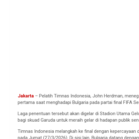
Jakarta
– Pelatih Timnas Indonesia, John Herdman, menega
pertama saat menghadapi Bulgaria pada partai final FIFA Se
Laga penentuan tersebut akan digelar di Stadion Utama Gel
bagi skuad Garuda untuk meraih gelar di hadapan publik send
Timnas Indonesia melangkah ke final dengan kepercayaan dir
pada Jumat (27/3/2026). Di sisi lain, Bulgaria datang de