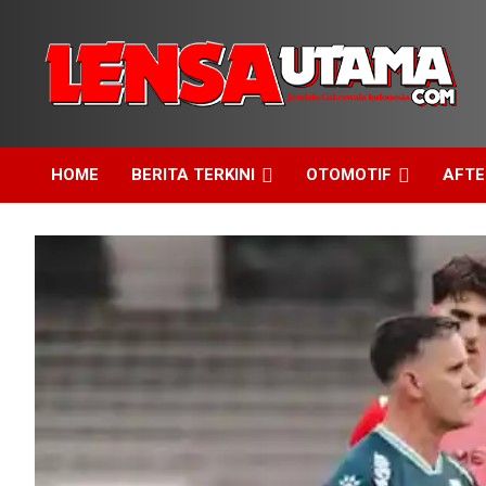
Skip
to
content
Jendela Cakrawala Indonesia
LensaUtama
HOME
BERITA TERKINI
OTOMOTIF
AFT