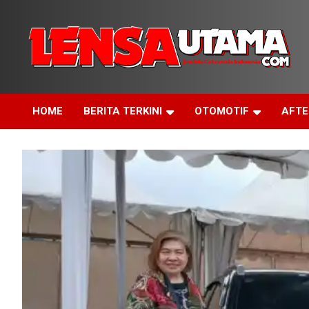
Skip
to
content
Jendela Cakrawala Indonesia
LensaUtama
HOME
BERITA TERKINI
OTOMOTIF
AFT