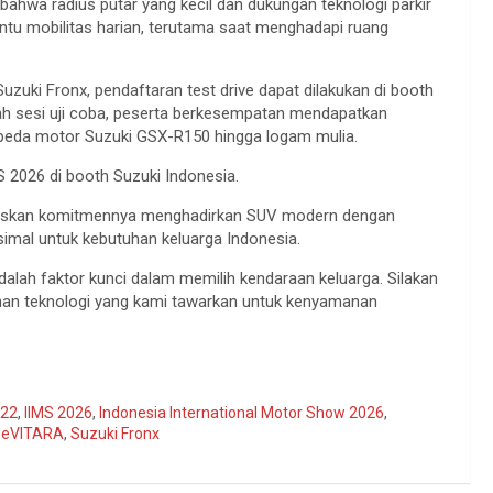
ahwa radius putar yang kecil dan dukungan teknologi parkir
ntu mobilitas harian, terutama saat menghadapi ruang
zuki Fronx, pendaftaran test drive dapat dilakukan di booth
ah sesi uji coba, peserta berkesempatan mendapatkan
epeda motor Suzuki GSX-R150 hingga logam mulia.
 2026 di booth Suzuki Indonesia.
negaskan komitmennya menghadirkan SUV modern dengan
simal untuk kebutuhan keluarga Indonesia.
lah faktor kunci dalam memilih kendaraan keluarga. Silakan
dahan teknologi yang kami tawarkan untuk kenyamanan
022
,
IIMS 2026
,
Indonesia International Motor Show 2026
,
 eVITARA
,
Suzuki Fronx