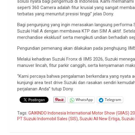
solusi nyata bagi pengemudi di Indonesia. Kami memahami b
seperti 360 Camera adalah fitur krusial yang sangat memba
terbatas yang menuntut presisi tinggi” jelas Dony.
Bagi pengunjung yang ingin merasakan langsung performa Su
Suzuki Hall A dengan membawa KTP dan SIM A aktif. Setel
merchandise eksklusif serta mengikuti undian berhadiah s
Pengundian pemenang akan dilakukan pada penghujung IIMS
Melalui kehadiran Suzuki Fronx di IIMS 2026, Suzuki me
manuver lincah, fitur parkir canggih, serta kenyamanan mak
“Kami percaya bahwa pengalaman berkendara yang nyata ada
kunjungi area test drive Suzuki dan rasakan sendiri kemu
perjalanan Anda” tutup Dony.
WhatsApp
Telegram
Tags:
GAIKINDO Indonesia International Motor Show (GIIAS) 2
PT Suzuki Indomobil Sales (SIS)
,
Suzuki All New Ertiga
,
Suzuki