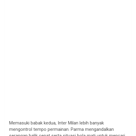
Memasuki babak kedua, Inter Milan lebih banyak
mengontrol tempo permainan. Parma mengandalkan
serangan balik cepat serta situasi bola mati untuk mencari