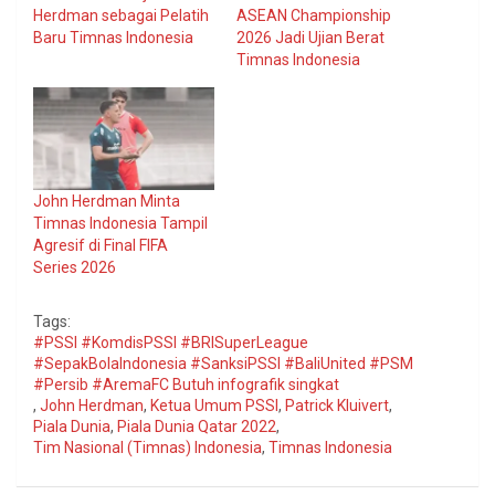
Herdman sebagai Pelatih
ASEAN Championship
Baru Timnas Indonesia
2026 Jadi Ujian Berat
Timnas Indonesia
John Herdman Minta
Timnas Indonesia Tampil
Agresif di Final FIFA
Series 2026
Tags:
#PSSI #KomdisPSSI #BRISuperLeague
#SepakBolaIndonesia #SanksiPSSI #BaliUnited #PSM
#Persib #AremaFC Butuh infografik singkat
,
John Herdman
,
Ketua Umum PSSI
,
Patrick Kluivert
,
Piala Dunia
,
Piala Dunia Qatar 2022
,
Tim Nasional (Timnas) Indonesia
,
Timnas Indonesia