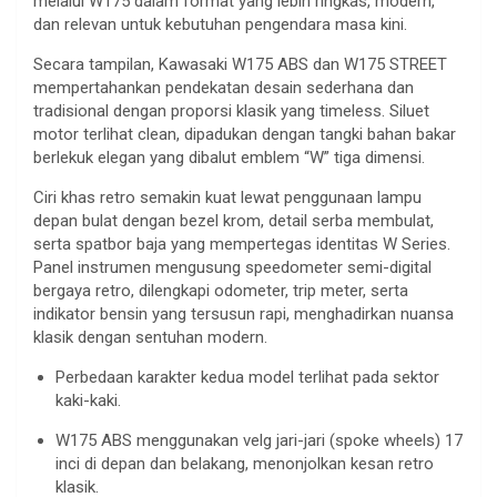
melalui W175 dalam format yang lebih ringkas, modern,
dan relevan untuk kebutuhan pengendara masa kini.
Secara tampilan, Kawasaki W175 ABS dan W175 STREET
mempertahankan pendekatan desain sederhana dan
tradisional dengan proporsi klasik yang timeless. Siluet
motor terlihat clean, dipadukan dengan tangki bahan bakar
berlekuk elegan yang dibalut emblem “W” tiga dimensi.
Ciri khas retro semakin kuat lewat penggunaan lampu
depan bulat dengan bezel krom, detail serba membulat,
serta spatbor baja yang mempertegas identitas W Series.
Panel instrumen mengusung speedometer semi-digital
bergaya retro, dilengkapi odometer, trip meter, serta
indikator bensin yang tersusun rapi, menghadirkan nuansa
klasik dengan sentuhan modern.
Perbedaan karakter kedua model terlihat pada sektor
kaki-kaki.
W175 ABS menggunakan velg jari-jari (spoke wheels) 17
inci di depan dan belakang, menonjolkan kesan retro
klasik.