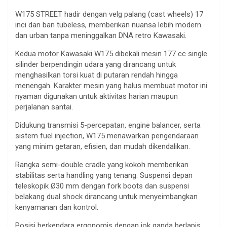
W175 STREET hadir dengan velg palang (cast wheels) 17
inci dan ban tubeless, memberikan nuansa lebih modern
dan urban tanpa meninggalkan DNA retro Kawasaki.
Kedua motor Kawasaki W175 dibekali mesin 177 cc single
silinder berpendingin udara yang dirancang untuk
menghasilkan torsi kuat di putaran rendah hingga
menengah. Karakter mesin yang halus membuat motor ini
nyaman digunakan untuk aktivitas harian maupun
perjalanan santai.
Didukung transmisi 5-percepatan, engine balancer, serta
sistem fuel injection, W175 menawarkan pengendaraan
yang minim getaran, efisien, dan mudah dikendalikan.
Rangka semi-double cradle yang kokoh memberikan
stabilitas serta handling yang tenang. Suspensi depan
teleskopik Ø30 mm dengan fork boots dan suspensi
belakang dual shock dirancang untuk menyeimbangkan
kenyamanan dan kontrol.
Posisi berkendara ergonomis dengan jok ganda berlapis