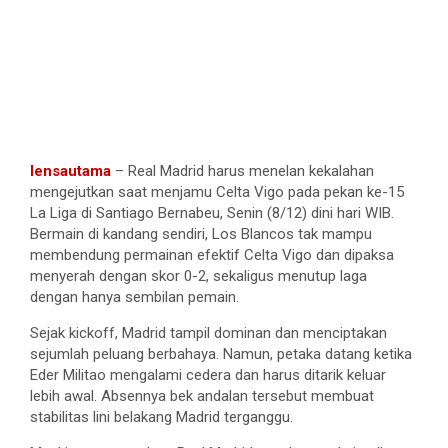
lensautama
– Real Madrid harus menelan kekalahan
mengejutkan saat menjamu Celta Vigo pada pekan ke-15
La Liga di Santiago Bernabeu, Senin (8/12) dini hari WIB.
Bermain di kandang sendiri, Los Blancos tak mampu
membendung permainan efektif Celta Vigo dan dipaksa
menyerah dengan skor 0-2, sekaligus menutup laga
dengan hanya sembilan pemain.
Sejak kickoff, Madrid tampil dominan dan menciptakan
sejumlah peluang berbahaya. Namun, petaka datang ketika
Eder Militao mengalami cedera dan harus ditarik keluar
lebih awal. Absennya bek andalan tersebut membuat
stabilitas lini belakang Madrid terganggu.