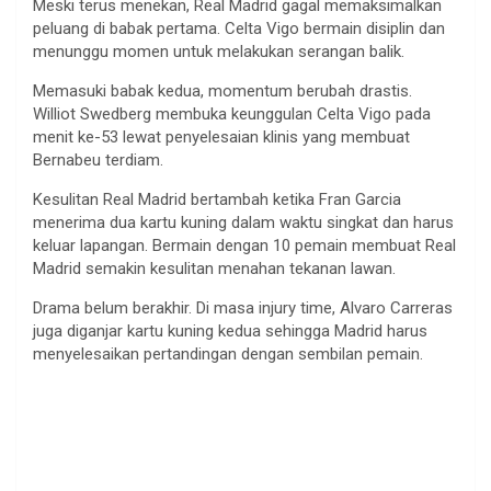
Meski terus menekan, Real Madrid gagal memaksimalkan
peluang di babak pertama. Celta Vigo bermain disiplin dan
menunggu momen untuk melakukan serangan balik.
Memasuki babak kedua, momentum berubah drastis.
Williot Swedberg membuka keunggulan Celta Vigo pada
menit ke-53 lewat penyelesaian klinis yang membuat
Bernabeu terdiam.
Kesulitan Real Madrid bertambah ketika Fran Garcia
menerima dua kartu kuning dalam waktu singkat dan harus
keluar lapangan. Bermain dengan 10 pemain membuat Real
Madrid semakin kesulitan menahan tekanan lawan.
Drama belum berakhir. Di masa injury time, Alvaro Carreras
juga diganjar kartu kuning kedua sehingga Madrid harus
menyelesaikan pertandingan dengan sembilan pemain.