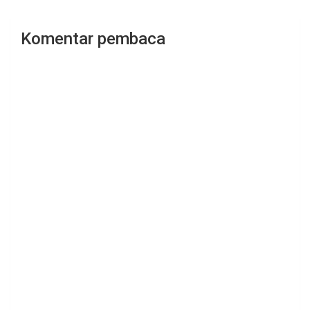
Komentar pembaca