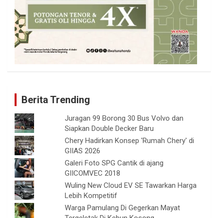
Berita Trending
Juragan 99 Borong 30 Bus Volvo dan
Siapkan Double Decker Baru
Chery Hadirkan Konsep 'Rumah Chery' di
GIIAS 2026
Galeri Foto SPG Cantik di ajang
GIICOMVEC 2018
Wuling New Cloud EV SE Tawarkan Harga
Lebih Kompetitif
Warga Pamulang Di Gegerkan Mayat