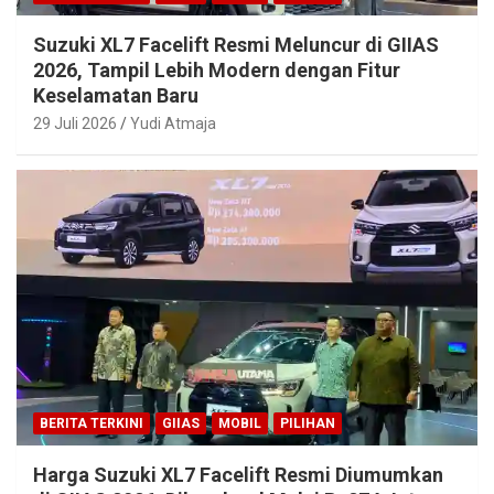
Suzuki XL7 Facelift Resmi Meluncur di GIIAS
2026, Tampil Lebih Modern dengan Fitur
Keselamatan Baru
29 Juli 2026
Yudi Atmaja
BERITA TERKINI
GIIAS
MOBIL
PILIHAN
Harga Suzuki XL7 Facelift Resmi Diumumkan