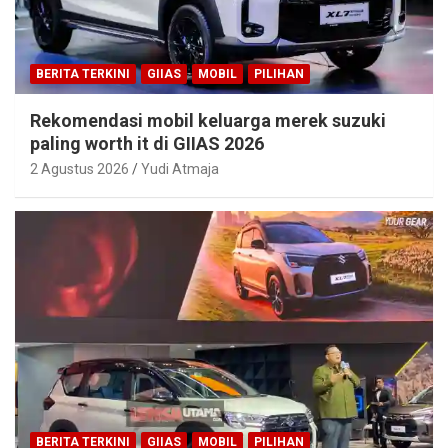
BERITA TERKINI
GIIAS
MOBIL
PILIHAN
Rekomendasi mobil keluarga merek suzuki
paling worth it di GIIAS 2026
2 Agustus 2026
Yudi Atmaja
BERITA TERKINI
GIIAS
MOBIL
PILIHAN