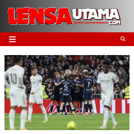
Skip
to
content
Jendela Cakrawala Indonesia
LensaUtama