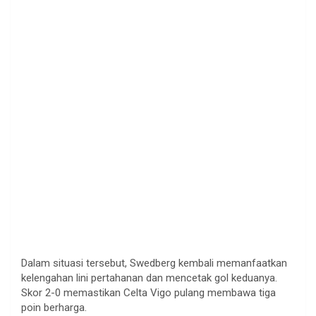
Dalam situasi tersebut, Swedberg kembali memanfaatkan
kelengahan lini pertahanan dan mencetak gol keduanya.
Skor 2-0 memastikan Celta Vigo pulang membawa tiga
poin berharga.