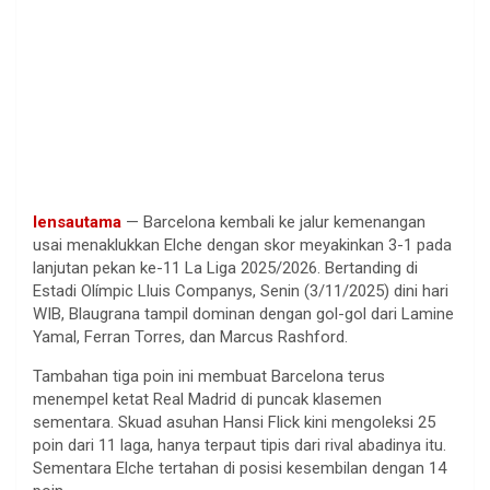
lensautama
— Barcelona
kembali
ke
jalur
kemenangan
usai
menaklukkan
Elche
dengan
skor
meyakinkan
3-1 pada
lanjutan
pekan ke-11 La Liga 2025/2026.
Bertanding
di
Estadi
Ol
ímpic
Lluis
Companys
,
Senin
(3/11/2025)
dini
hari
WIB,
Blaugrana
tampil
dominan
dengan
gol-gol
dari
Lamine
Yamal,
Ferran
Torres, dan Marcus Rashford.
Tambahan
tiga
poin
ini
membuat
Barcelona
terus
menempel
ketat
Real Madrid di
puncak
klasemen
sementara
.
Skuad
asuhan
Hansi
Flick
kini
mengoleksi
25
poin
dari
11
laga
,
hanya
terpaut
tipis
dari
rival
abadinya
itu
.
Sementara
Elche
tertahan
di
posisi
kesembilan
dengan
14