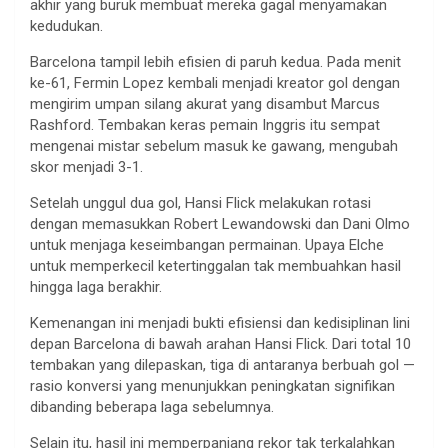
akhir
yang
buruk
membuat
mereka
gagal
menyamakan
kedudukan
.
Barcelona
tampil
lebih
efisien
di
paruh
kedua
. Pada
menit
ke-61, Fermin Lopez
kembali
menjadi
kreator
gol
dengan
mengirim
umpan
silang
akurat
yang
disambut
Marcus
Rashford.
Tembakan
keras
pemain
Inggris
itu
sempat
mengenai
mistar
sebelum
masuk
ke
gawang
,
mengubah
skor
menjadi
3-1.
Setelah
unggul
dua
gol
,
Hansi
Flick
melakukan
rotasi
dengan
memasukkan
Robert Lewandowski dan Dani
Olmo
untuk
menjaga
keseimbangan
permainan
.
Upaya
Elche
untuk
memperkecil
ketertinggalan
tak
membuahkan
hasil
hingga
laga
berakhir
.
Kemenangan
ini
menjadi
bukti
efisiensi
dan
kedisiplinan
lini
depan
Barcelona di
bawah
arahan
Hansi
Flick. Dari total 10
tembakan
yang
dilepaskan
,
tiga
di
antaranya
berbuah
gol
—
rasio
konversi
yang
menunjukkan
peningkatan
signifikan
dibanding
beberapa
laga
sebelumnya
.
Selain
itu
,
hasil
ini
memperpanjang
rekor
tak
terkalahkan