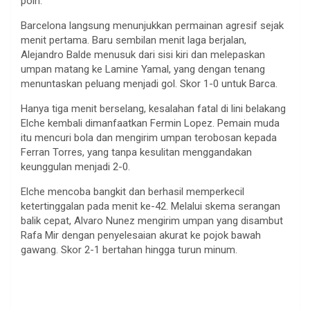
poin
.
Barcelona
langsung
menunjukkan
permainan
agresif
sejak
menit
pertama
.
Baru
sembilan
menit
laga
berjalan
,
Alejandro
Balde
menusuk
dari
sisi
kiri
dan
melepaskan
umpan
matang
ke
Lamine
Yamal, yang
dengan
tenang
menuntaskan
peluang
menjadi
gol
. Skor 1-0
untuk
Barca.
Hanya
tiga
menit
berselang
,
kesalahan
fatal di
lini
belakang
Elche
kembali
dimanfaatkan
Fermin Lopez.
Pemain
muda
itu
mencuri
bola dan
mengirim
umpan
terobosan
kepada
Ferran
Torres, yang
tanpa
kesulitan
menggandakan
keunggulan
menjadi
2-0.
Elche
mencoba
bangkit
dan
berhasil
memperkecil
ketertinggalan
pada
menit
ke-42.
Melalui
skema
serangan
balik
cepat
, Alvaro Nunez
mengirim
umpan
yang
disambut
Rafa
Mir
dengan
penyelesaian
akurat
ke
pojok
bawah
gawang
. Skor 2-1
bertahan
hingga
turun
minum
.