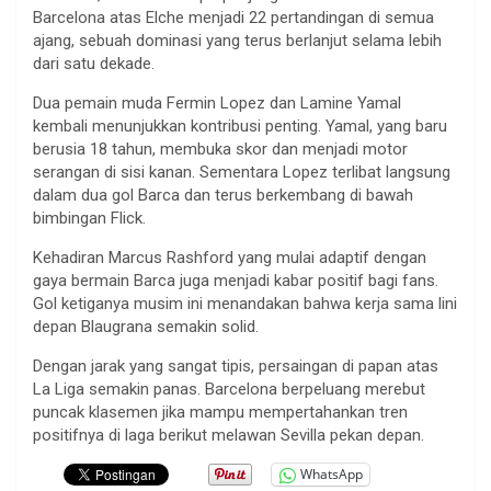
Barcelona
atas
Elche
menjadi
22
pertandingan
di
semua
ajang
,
sebuah
dominasi
yang
terus
berlanjut
selama
lebih
dari
satu
dekade
.
Dua
pemain
muda
Fermin Lopez dan
Lamine
Yamal
kembali
menunjukkan
kontribusi
penting
. Yamal, yang
baru
berusia
18
tahun
,
membuka
skor
dan
menjadi
motor
serangan
di
sisi
kanan
.
Sementara
Lopez
terlibat
langsung
dalam
dua
gol
Barca dan
terus
berkembang
di
bawah
bimbingan
Flick.
Kehadiran
Marcus Rashford yang
mulai
adaptif
dengan
gaya
bermain
Barca juga
menjadi
kabar
positif
bagi
fans.
Gol
ketiganya
musim
ini
menandakan
bahwa
kerja
sama
lini
depan
Blaugrana
semakin
solid.
Dengan
jarak
yang sangat tipis,
persaingan
di
papan
atas
La Liga
semakin
panas
. Barcelona
berpeluang
merebut
puncak
klasemen
jika
mampu
mempertahankan
tren
positifnya
di
laga
berikut
melawan
Sevilla pekan
depan
.
WhatsApp