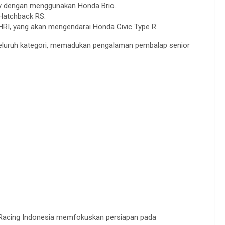
y
dengan
menggunakan
Honda Brio.
Hatchback RS.
HRI, yang
akan
mengendarai
Honda Civic Type R.
eluruh
kategori
,
memadukan
pengalaman
pembalap
senior
Racing Indonesia
memfokuskan
persiapan
pada