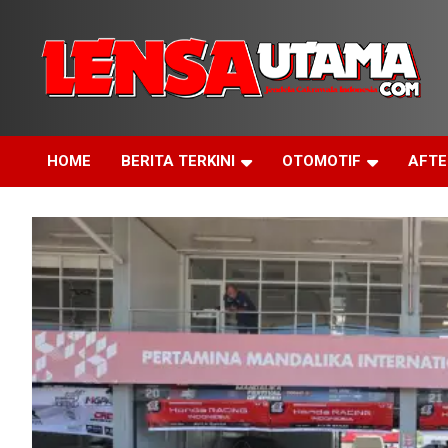
Skip
to
content
Jendela Cakrawala Indonesia
LensaUtama
HOME
BERITA TERKINI
OTOMOTIF
AFT