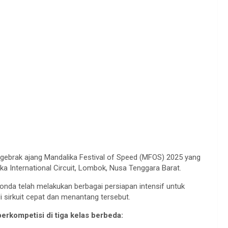
gebrak
ajang
Mandalika
Festival of Speed (MFOS) 2025 yang
ika
International Circuit, Lombok, Nusa Tenggara Barat.
onda
telah
melakukan
berbagai
persiapan
intensif
untuk
i
sirkuit
cepat
dan
menantang
tersebut
.
berkompetisi
di
tiga
kelas
berbeda
: