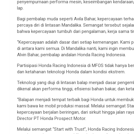
penyempurnaan
performa
mesin
,
keseimbangan
kendaraan
lap.
Bagi
pembalap
muda
seperti
Avila
Bahar
,
kepercayaan
terh
percaya
diri
di
lintasan
Mandalika
.
Semangat
tersebut
sejala
bahwa
kepercayaan
tumbuh
dari
pengalaman
,
kerja
sama
t
“
Kepercayaan
adalah
dasar
dari
setiap
kemenangan
. Kami
p
di
antara
kami
semua
. Di
Mandalika
nanti
, kami
ingin
membuk
Alvin
Bahar
,
pembalap
andalan
Honda Racing Indonesia.
Partisipasi
Honda Racing Indonesia di MFOS
tidak
hanya
be
dan
ketahanan
teknologi
Honda
dalam
kondisi
ekstrem
.
Teknologi
yang
diuji
di
lintasan
balap
menjadi
dasar
pengem
dikenal
akan
performa
tinggi
,
efisiensi
bahan
bakar
, dan
ket
“
Balapan
menjadi
tempat
terbaik
bagi
Honda
untuk
membukt
kami
bawa
ke
mobil
produksi
massal
.
Melalui
semangat
Star
kepercayaan
berjalan
beriringan
,
dari
sirkuit
hingga
jalan
ray
Director PT Honda Prospect Motor.
Melalui
semangat
“Start with Trust”, Honda Racing Indones