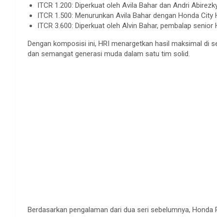
ITCR 1.200:
Diperkuat
oleh Avila
Bahar
dan Andri
Abirezk
ITCR 1.500:
Menurunkan
Avila
Bahar
dengan
Honda City 
ITCR 3.600:
Diperkuat
oleh Alvin
Bahar
,
pembalap
senior 
Dengan
komposisi
ini
, HRI
menargetkan
hasil
maksimal
di
s
dan
semangat
generasi
muda
dalam
satu
tim
solid.
Berdasarkan
pengalaman
dari
dua
seri
sebelumnya
, Honda 