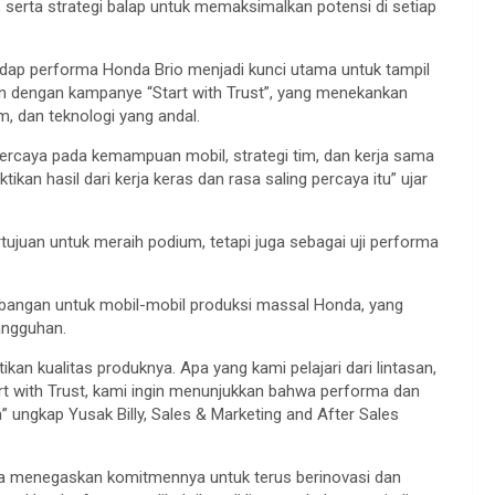
,
serta
strategi
balap
untuk
memaksimalkan
potensi
di
setiap
adap
performa
Honda Brio
menjadi
kunci
utama
untuk
tampil
n
dengan
kampanye
“Start with Trust”, yang
menekankan
im
, dan
teknologi
yang
andal
.
ercaya
pada
kemampuan
mobil
, strategi
tim
, dan
kerja
sama
tikan
hasil
dari
kerja
keras
dan rasa
saling
percaya
itu
”
ujar
rtujuan
untuk
meraih
podium,
tetapi
juga
sebagai
uji
performa
bangan
untuk
mobil-mobil
produksi
massal
Honda, yang
angguhan
.
ikan
kualitas
produknya
.
Apa
yang kami
pelajari
dari
lintasan
,
t with Trust, kami
ingin
menunjukkan
bahwa
performa
dan
a
”
ungkap
Yusak
Billy, Sales & Marketing and After Sales
ia
menegaskan
komitmennya
untuk
terus
berinovasi
dan