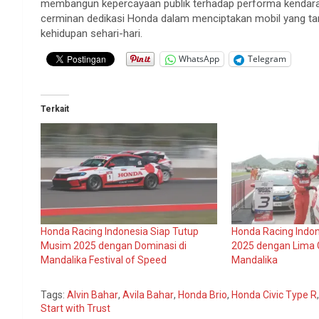
membangun
kepercayaan
publik
terhadap
performa
kendar
cerminan
dedikasi
Honda
dalam
menciptakan
mobil
yang
t
kehidupan
sehari-hari
.
WhatsApp
Telegram
Terkait
Honda Racing Indonesia Siap Tutup
Honda Racing Indo
Musim 2025 dengan Dominasi di
2025 dengan Lima G
Mandalika Festival of Speed
Mandalika
Tags:
Alvin Bahar
,
Avila Bahar
,
Honda Brio
,
Honda Civic Type R
Start with Trust