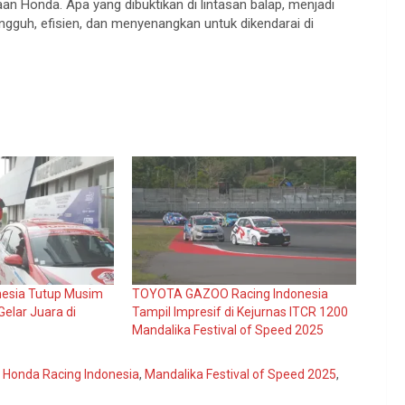
aan
Honda.
Apa
yang
dibuktikan
di
lintasan
balap
,
menjadi
angguh
,
efisien
, dan
menyenangkan
untuk
dikendarai
di
nesia Tutup Musim
TOYOTA GAZOO Racing Indonesia
elar Juara di
Tampil Impresif di Kejurnas ITCR 1200
Mandalika Festival of Speed 2025
,
Honda Racing Indonesia
,
Mandalika Festival of Speed 2025
,