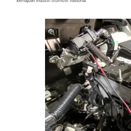
kemajuan
industri
otomotif
nasional
.