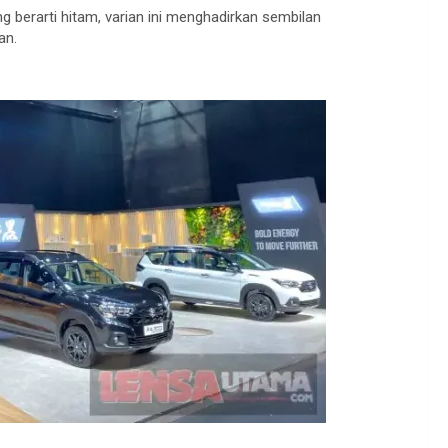
ng
berarti
hitam
,
varian
ini
menghadirkan
sembilan
an
.