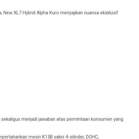
a, New XL7 Hybrid Alpha Kuro
menyajikan
nuansa
eksklusif
,
sekaligus
menjadi
jawaban
atas
permintaan
konsumen
yang
pertahankan
mesin
K15B
yakni
4-silinder, DOHC,