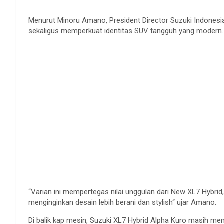
Menurut
Minoru Amano, President Director Suzuki Indonesi
sekaligus
memperkuat
identitas
SUV
tangguh
yang modern.
“
Varian
ini
mempertegas
nilai
unggulan
dari
New XL7 Hybrid
menginginkan
desain
lebih
berani
dan stylish
“
ujar
Amano.
Di
balik
kap
mesin
, Suzuki XL7 Hybrid Alpha Kuro
masih
mem