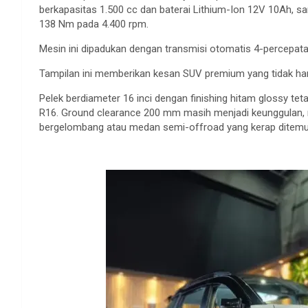
berkapasitas
1.500 cc dan
baterai
Lithium-Ion 12V 10Ah,
sa
138 Nm pada 4.400 rpm.
Mesin
ini
dipadukan
dengan
transmisi
otomatis
4-percepata
Tampilan
ini
memberikan
kesan
SUV premium yang
tidak
ha
Pelek
berdiameter
16
inci
dengan
finishing
hitam
glossy
tet
R16. Ground clearance 200 mm
masih
menjadi
keunggulan
,
bergelombang
atau
medan
semi-offroad yang
kerap
ditemu