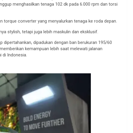
nggup
menghasilkan
tenaga
102 dk pada 6.000 rpm dan torsi
n torque converter yang
menyalurkan
tenaga
ke
roda
depan
.
nya
stylish,
tetapi
juga
lebih
maskulin
dan
eksklusif
.
ap
dipertahankan
,
dipadukan
dengan
ban
berukuran
195/60
memberikan
kemampuan
lebih
saat
melewati
jalanan
i
di Indonesia.