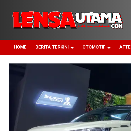
Skip
to
content
Jendela Cakrawala Indonesia
LensaUtama
HOME
BERITA TERKINI
OTOMOTIF
AFT