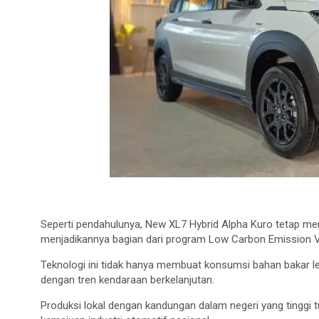
Seperti
pendahulunya
, New XL7 Hybrid Alpha Kuro
tetap
me
menjadikannya
bagian
dari
program Low Carbon Emission Ve
Teknologi
ini
tidak
hanya
membuat
konsumsi
bahan
bakar
l
dengan
tren
kendaraan
berkelanjutan
.
Produksi
lokal
dengan
kandungan
dalam
negeri yang
tinggi
t