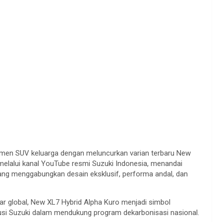
gmen
SUV
keluarga
dengan
meluncurkan
varian
terbaru
New
melalui
kanal
YouTube
resmi
Suzuki Indonesia,
menandai
ang
menggabungkan
desain
eksklusif
,
performa
andal
, dan
ar
global, New XL7 Hybrid Alpha Kuro
menjadi
simbol
usi
Suzuki
dalam
mendukung
program
dekarbonisasi
nasional
.