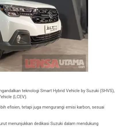
ngandalkan
teknologi
Smart Hybrid Vehicle by Suzuki (SHVS),
hicle (LCEV).
ebih
efisien
,
tetapi
juga
mengurangi
emisi
karbon
,
sesuai
urut
menunjukkan
dedikasi
Suzuki
dalam
mendukung