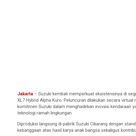
Jakarta
– Suzuki
kembali
memperkuat
eksistensinya
di
se
XL7 Hybrid Alpha Kuro.
Peluncuran
dilakukan
secara
virtual
komitmen
Suzuki
dalam
menghadirkan
inovasi
kendaraan
y
teknologi
ramah
lingkungan
.
Diproduksi
langsung
di
pabrik
Suzuki
Cikarang
dengan
stand
kebanggaan
atas
hasil
karya
anak
bangsa
sekaligus
kontrib