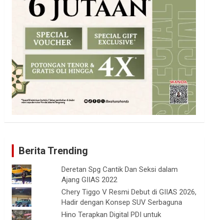
Berita Trending
Deretan Spg Cantik Dan Seksi dalam
Ajang GIIAS 2022
Chery Tiggo V Resmi Debut di GIIAS 2026,
Hadir dengan Konsep SUV Serbaguna
Hino Terapkan Digital PDI untuk