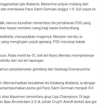
nggetarkan
jala
Atalanta.
Menerima
umpan
matang
dari
dan
membawa
Paris Saint-Germain
unggul
1-0. Gol
cepat
ini
alik
,
namun
kesulitan
menembus
lini
pertahanan
PSG yang
kan
tanpa
memberi
ruang
bagi
lawan
berkembang
.
atskhelia
,
menunjukkan
magisnya
.
Menyisir
sisi
kiri
,
ia
s
yang
menghujam
pojok
gawang
. PSG
menutup
babak
urun
. Pada
menit
ke-51,
bek
kiri
Nuno Mendes
memperbesar
ndividu
dari
sisi
kiri
lapangan
.
amun
penyelamatan
gemilang
dari
Gianluigi Donnarumma
t
.
Memanfaatkan
kesalahan
lini
belakang
Atalanta,
ia
dengan
enyempurnakan
pesta
gol
Paris Saint-Germain
menjadi
4-0.
i
atas
klasemen
sementara
grup
Liga Champions. Di
laga
an
Ajax Amsterdam 2-0 di Johan Cruyff
ArenA
berkat
dua
gol