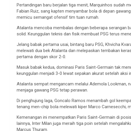
Pertandingan
baru
berjalan
tiga
menit
, Marquinhos
sudah
me
Fabian Ruiz, sang
kapten
menyambar
bola di
depan
gawang
memicu
semangat
ofensif
tim
tuan
rumah
.
Atalanta
mencoba
membalas
dengan
beberapa
serangan
b
solid.
Keunggulan
teknis
dan
fisik
membuat
PSG
terus
mene
Jelang
babak
pertama
usai
,
bintang
baru
PSG,
Khvicha
Kvar
melewati
dua
bek
Atalanta dan
melepaskan
tembakan
kera
pertama
dengan
skor
2-0.
Masuk
babak
kedua
,
dominasi
Paris Saint-Germain
tak
men
keunggulan
menjadi
3-0
lewat
sepakan
akurat
setelah
aksi
i
Atalanta
sempat
mengancam
melalui
Ademola
Lookman
,
n
menjaga
gawang
PSG
tetap
perawan
.
Di
penghujung
laga
, Goncalo Ramos
menambah
gol
keempa
tenang
men-chip bola
melewati
kiper
Marco
Carnesecchi
,
m
Kemenangan
ini
menempatkan
Paris Saint-Germain di
posis
lainnya
, Inter Milan juga
meraih
tiga
poin
setelah
mengalahk
Marcus
Thuram
.