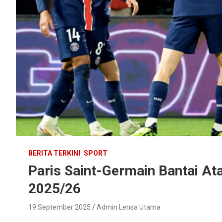
BERITA TERKINI
SPORT
Paris Saint-Germain Bantai At
2025/26
19 September 2025
Admin Lensa Utama