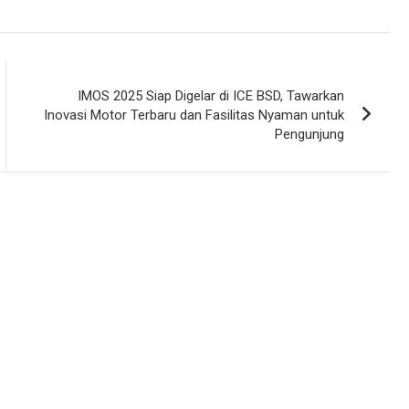
IMOS 2025 Siap Digelar di ICE BSD, Tawarkan
Inovasi Motor Terbaru dan Fasilitas Nyaman untuk
Pengunjung