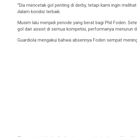
“
Dia
mencetak
gol
penting
di derby,
tetapi
kami
ingin
melihat
dalam
kondisi
terbaik
.
Musim
lalu
menjadi
periode
yang
berat
bagi
Phil Foden.
Sete
gol
dan assist di
semua
kompetisi
,
performanya
menurun
d
Guardiola
mengakui
bahwa
absennya
Foden
sempat
mening