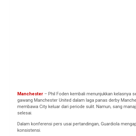
Manchester
– Phil Foden
kembali
menunjukkan
kelasnya
s
gawang
Manchester United
dalam
laga
panas
derby Manch
membawa
City
keluar
dari
periode
sulit
.
Namun
, sang
manaj
selesai
.
Dalam
konferensi
pers
usai
pertandingan
, Guardiola
mengap
konsistensi
.