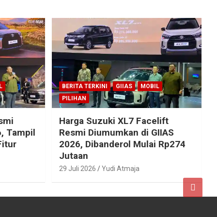
L
BERITA TERKINI
GIIAS
MOBIL
PILIHAN
esmi
Harga Suzuki XL7 Facelift
, Tampil
Resmi Diumumkan di GIIAS
itur
2026, Dibanderol Mulai Rp274
Jutaan
29 Juli 2026
Yudi Atmaja