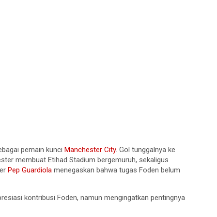
ebagai
pemain
kunci
Manchester City
. Gol
tunggalnya
ke
ester
membuat
Etihad Stadium
bergemuruh
,
sekaligus
er
Pep Guardiola
menegaskan
bahwa
tugas
Foden
belum
resiasi
kontribusi
Foden,
namun
mengingatkan
pentingnya