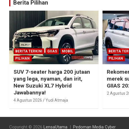
Berita Pilihan
BERITA TERKINI
GIIAS
MOBIL
BERITA TER
PILIHAN
PILIHAN
SUV 7-seater harga 200 jutaan
Rekomen
yang lega, nyaman, dan irit,
merek su
New Suzuki XL7 Hybrid
GIIAS 20
Jawabannya!
2 Agustus 
4 Agustus 2026
Yudi Atmaja
Copyright © 2026
LensaUtama
Pedoman Media Cyber