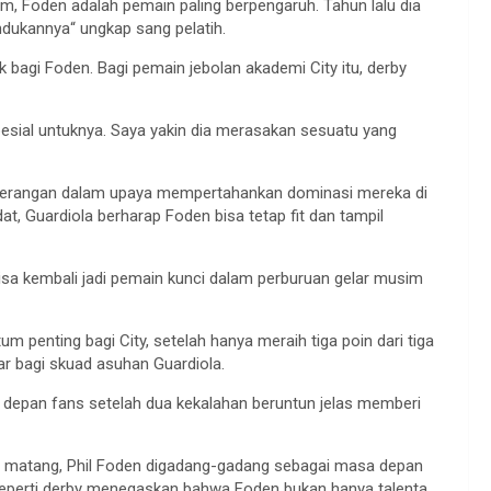
m, Foden
adalah
pemain
paling
berpengaruh
.
Tahun
lalu
dia
ndukannya
“
ungkap
sang
pelatih
.
ik
bagi
Foden.
Bagi
pemain
jebolan
akademi
City
itu
, derby
esial
untuknya
. Saya
yakin
dia
merasakan
sesuatu
yang
erangan
dalam
upaya
mempertahankan
dominasi
mereka
di
dat
, Guardiola
berharap
Foden
bisa
tetap
fit dan
tampil
isa
kembali
jadi
pemain
kunci
dalam
perburuan
gelar
musim
tum
penting
bagi
City,
setelah
hanya
meraih
tiga
poin
dari
tiga
ar
bagi
skuad
asuhan
Guardiola.
i
depan
fans
setelah
dua
kekalahan
beruntun
jelas
memberi
matang
, Phil Foden
digadang-gadang
sebagai
masa
depan
eperti
derby
menegaskan
bahwa
Foden
bukan
hanya
talenta