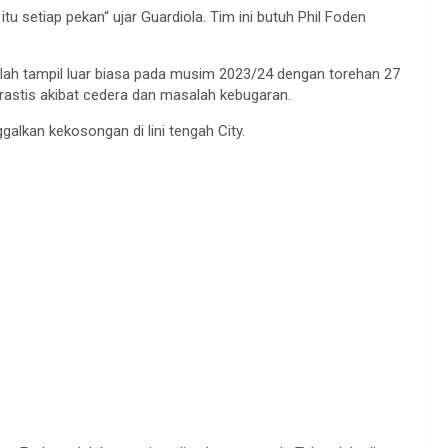
itu
setiap
pekan
“
ujar
Guardiola. Tim
ini
butuh
Phil Foden
lah
tampil
luar
biasa
pada
musim
2023/24
dengan
torehan
27
rastis
akibat
cedera
dan
masalah
kebugaran
.
galkan
kekosongan
di
lini
tengah
City.