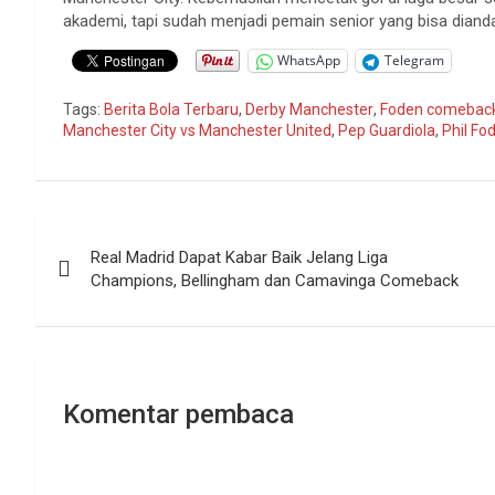
akademi
,
tapi
sudah
menjadi
pemain
senior yang
bisa
diand
WhatsApp
Telegram
Tags:
Berita Bola Terbaru
,
Derby Manchester
,
Foden comebac
Manchester City vs Manchester United
,
Pep Guardiola
,
Phil Fo
Navigasi
Real Madrid Dapat Kabar Baik Jelang Liga
pos
Champions, Bellingham dan Camavinga Comeback
Komentar pembaca