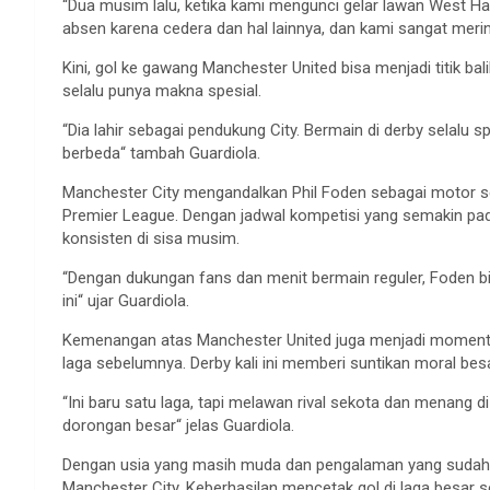
“
Dua
musim
lalu
,
ketika
kami
mengunci
gelar
lawan
West Ha
absen
karena
cedera
dan
hal
lainnya
, dan kami sangat
meri
Kini
,
gol
ke
gawang
Manchester United
bisa
menjadi
titik
bal
selalu
punya
makna
spesial
.
“
Dia
lahir
sebagai
pendukung
City.
Bermain
di derby
selalu
sp
berbeda
“
tambah
Guardiola.
Manchester City
mengandalkan
Phil Foden
sebagai
motor
s
Premier League.
Dengan
jadwal
kompetisi
yang
semakin
pa
konsisten
di
sisa
musim
.
“
Dengan
dukungan
fans dan
menit
bermain
reguler
, Foden
b
ini
“
ujar
Guardiola.
Kemenangan
atas
Manchester United juga
menjadi
momen
laga
sebelumnya
. Derby kali
ini
memberi
suntikan
moral
bes
“
Ini
baru
satu
laga
,
tapi
melawan
rival
sekota
dan
menang
d
dorongan
besar
“
jelas
Guardiola.
Dengan
usia
yang
masih
muda
dan
pengalaman
yang
sudah
Manchester City.
Keberhasilan
mencetak
gol
di
laga
besar
s