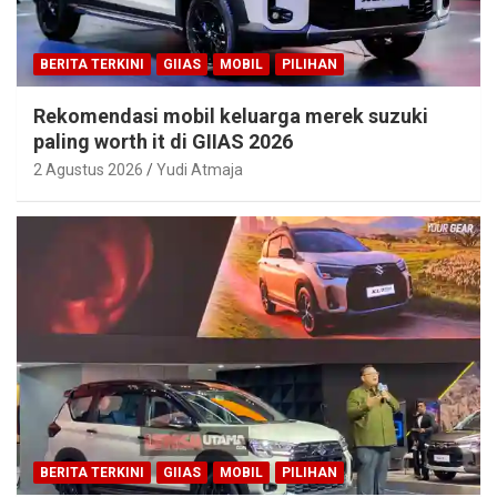
BERITA TERKINI
GIIAS
MOBIL
PILIHAN
Rekomendasi mobil keluarga merek suzuki
paling worth it di GIIAS 2026
2 Agustus 2026
Yudi Atmaja
BERITA TERKINI
GIIAS
MOBIL
PILIHAN