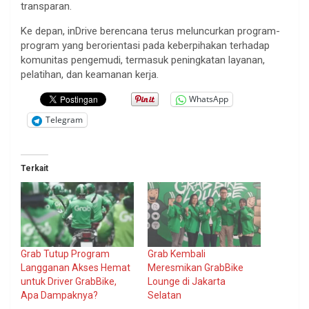
transparan
.
Ke
depan
,
inDrive
berencana
terus
meluncurkan
program-
program yang
berorientasi
pada
keberpihakan
terhadap
komunitas
pengemudi
,
termasuk
peningkatan
layanan
,
pelatihan
, dan
keamanan
kerja
.
WhatsApp
Telegram
Terkait
Grab Tutup Program
Grab Kembali
Langganan Akses Hemat
Meresmikan GrabBike
untuk Driver GrabBike,
Lounge di Jakarta
Apa Dampaknya?
Selatan