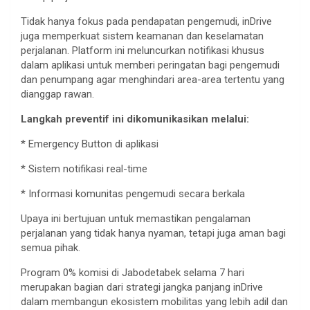
Tidak
hanya
fokus
pada
pendapatan
pengemudi
,
inDrive
juga
memperkuat
sistem
keamanan
dan
keselamatan
perjalanan
. Platform
ini
meluncurkan
notifikasi
khusus
dalam
aplikasi
untuk
memberi
peringatan
bagi
pengemudi
dan
penumpang
agar
menghindari
area-area
tertentu
yang
dianggap
rawan
.
Langkah
preventif
ini
dikomunikasikan
melalui
:
* Emergency Button di
aplikasi
*
Sistem
notifikasi
real-time
*
Informasi
komunitas
pengemudi
secara
berkala
Upaya
ini
bertujuan
untuk
memastikan
pengalaman
perjalanan
yang
tidak
hanya
nyaman
,
tetapi
juga
aman
bagi
semua
pihak
.
Program 0%
komisi
di
Jabodetabek
selama
7
hari
merupakan
bagian
dari
strategi
jangka
panjang
inDrive
dalam
membangun
ekosistem
mobilitas
yang
lebih
adil
dan