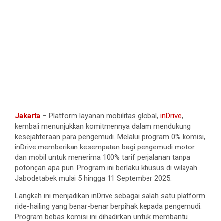
Jakarta
– Platform
layanan
mobilitas
global,
inDrive
,
kembali
menunjukkan
komitmennya
dalam
mendukung
kesejahteraan
para
pengemudi
.
Melalui
program 0%
komisi
,
inDrive
memberikan
kesempatan
bagi
pengemudi
motor
dan
mobil
untuk
menerima
100%
tarif
perjalanan
tanpa
potongan
apa
pun. Program
ini
berlaku
khusus
di wilayah
Jabodetabek
mulai
5
hingga
11 September 2025.
Langkah
ini
menjadikan
inDrive
sebagai
salah
satu
platform
ride-hailing yang
benar-benar
berpihak
kepada
pengemudi
.
Program
bebas
komisi
ini
dihadirkan
untuk
membantu