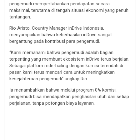
pengemudi
mempertahankan
pendapatan
secara
maksimal
,
terutama
di
tengah
situasi
ekonomi
yang
penuh
tantangan
.
Rio Aristo, Country Manager
inDrive
Indonesia,
menyampaikan
bahwa
keberhasilan
inDrive
sangat
bergantung
pada
kontribusi
para
pengemudi
.
“
Kami
memahami
bahwa
pengemudi
adalah
bagian
terpenting
yang
membuat
ekosistem
inDrive
terus
berjalan
.
Sebagai
platform ride-hailing
dengan
komisi
terendah
di
pasar, kami
terus
mencari
cara
untuk
meningkatkan
kesejahteraan
pengemudi
“
ungkap
Rio.
Ia
menambahkan
bahwa
melalui
program 0%
komisi
,
pengemudi
bisa
mendapatkan
penghasilan
utuh
dari
setiap
perjalanan
,
tanpa
potongan
biaya
layanan
.