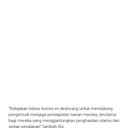
“
Kebijakan
bebas
komisi
ini
dirancang
untuk
mendukung
pengemudi
menjaga
pendapatan
harian
mereka
,
terutama
bagi
mereka
yang
menggantungkan
penghasilan
utama
dari
setiap
perjalanan
“
tambah
Rio.