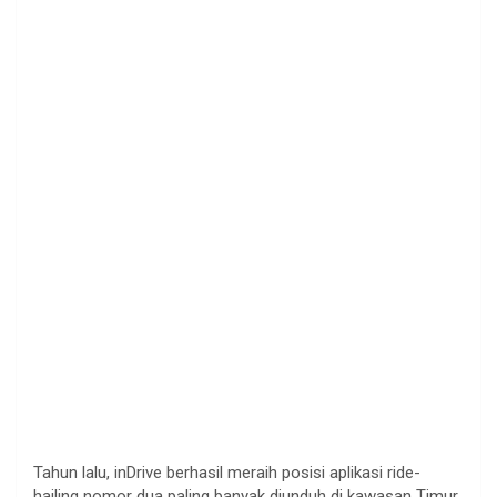
Tahun lalu, inDrive berhasil meraih posisi aplikasi ride-
hailing nomor dua paling banyak diunduh di kawasan Timur