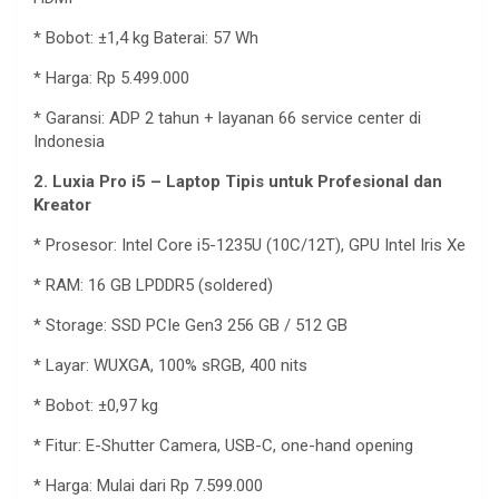
*
Bobot
: ±1,4 kg
Baterai
: 57
Wh
* Harga: Rp 5.499.000
*
Garansi
: ADP 2
tahun
+
layanan
66 service center di
Indonesia
2.
Luxia
Pro i5
– Laptop Tipis
untuk
Profesional
dan
Kreator
*
Prosesor
: Intel Core i5-1235U (10C/12T), GPU Intel Iris Xe
* RAM: 16 GB LPDDR5 (soldered)
* Storage: SSD PCIe Gen3 256 GB / 512 GB
*
Layar
: WUXGA, 100% sRGB, 400 nits
*
Bobot
:
±0,97 kg
* Fitur: E-Shutter Camera, USB-C, one-hand opening
* Harga:
Mulai
dari
Rp 7.599.000