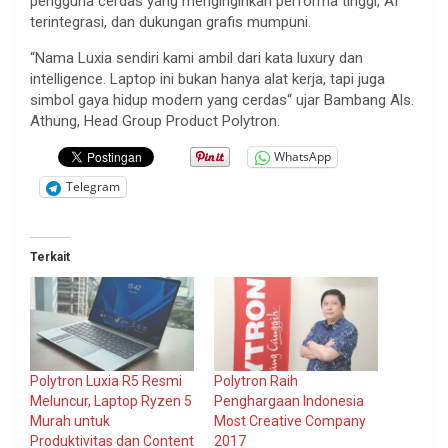
pengguna
cerdas
yang
menginginkan
performa
tinggi
, AI
terintegrasi
, dan
dukungan
grafis
mumpuni
.
“
Nama
Luxia
sendiri
kami
ambil
dari
kata luxury dan
intelligence. Laptop
ini
bukan
hanya
alat
kerja
,
tapi
juga
simbol
gaya
hidup
modern yang
cerdas
“
ujar
Bambang Als.
Athung
, Head Group Product Polytron.
WhatsApp
Telegram
Terkait
Polytron Luxia R5 Resmi
Polytron Raih
Meluncur, Laptop Ryzen 5
Penghargaan Indonesia
Murah untuk
Most Creative Company
Produktivitas dan Content
2017