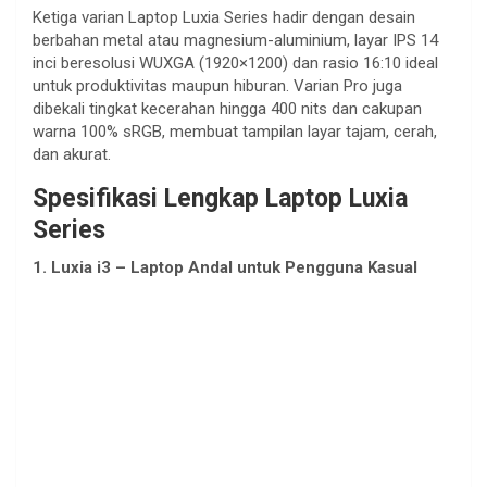
Ketiga
varian
Laptop
Luxia
Series
hadir
dengan
desain
berbahan
metal
atau
magnesium-aluminium,
layar
IPS 14
inci
beresolusi
WUXGA (1920
×1200) dan
rasio
16:10
ideal
untuk
produktivitas
maupun
hiburan
. Varian Pro juga
dibekali
tingkat
kecerahan
hingga
400 nits dan
cakupan
warna
100% sRGB,
membuat
tampilan
layar
tajam
,
cerah
,
dan
akurat
.
Spesifikasi
Lengkap
Laptop
Luxia
Series
1.
Luxia
i3 – Laptop Andal
untuk
Pengguna
Kasual