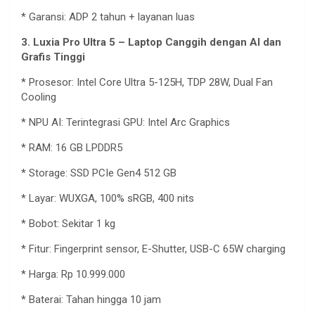
*
Garansi
: ADP 2
tahun
+
layanan
luas
3.
Luxia
Pro Ultra 5
– Laptop
Canggih
dengan
AI dan
Grafis
Tinggi
*
Prosesor
: Intel Core Ultra 5-125H, TDP 28W, Dual Fan
Cooling
* NPU AI:
Terintegrasi
GPU: Intel Arc Graphics
* RAM: 16 GB LPDDR5
* Storage: SSD PCIe Gen4 512 GB
*
Layar
: WUXGA, 100% sRGB, 400 nits
*
Bobot
:
Sekitar
1 kg
* Fitur: Fingerprint sensor, E-Shutter, USB-C 65W charging
* Harga: Rp 10.999.000
*
Baterai
:
Tahan
hingga
10 jam