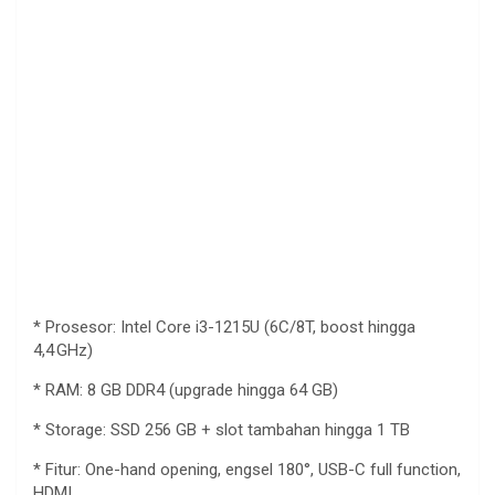
*
Prosesor
: Intel Core i3-1215U (6C/8T, boost
hingga
4,4
GHz)
* RAM: 8 GB DDR4 (upgrade
hingga
64 GB)
* Storage: SSD 256 GB + slot
tambahan
hingga
1 TB
* Fitur: One-hand opening,
engsel
180°, USB-C full function,
HDMI