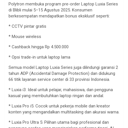
Polytron
membuka
program pre-order Laptop
Luxia
Series
di Blibli
mulai
5–15
Agustus
2025.
Konsumen
berkesempatan
mendapatkan
bonus
eksklusif
seperti
:
* CCTV
pintar
gratis
* Mouse wireless
* Cashback
hingga
Rp 4.500.000
*
Opsi
trade-in
untuk
laptop lama
Semua
model Laptop
Luxia
Series juga
dilindungi
garansi
2
tahun
ADP (Accidental Damage Protection) dan
didukung
66
titik
layanan
service center di 33
provinsi
Indonesia.
*
Luxia
i3: Ideal
untuk
pelajar
,
mahasiswa
, dan
pengguna
kasual
yang
membutuhkan
laptop
ringan
dan
andal
.
*
Luxia
Pro i5:
Cocok
untuk
pekerja
mobile dan
kreator
konten
yang
mengandalkan
multitasking dan
akurasi
warna
.
*
Luxia
Pro Ultra 5:
Pilihan
utama
bagi
profesional
dan