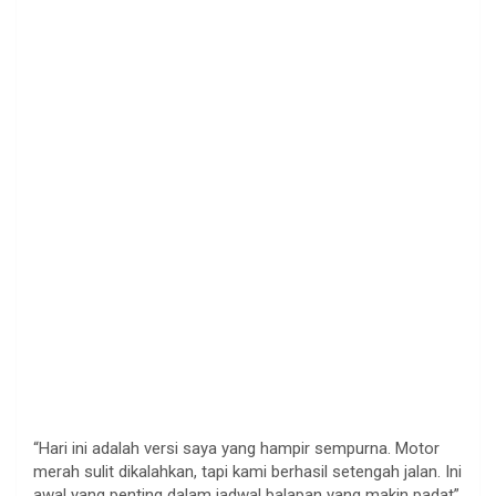
“Hari ini adalah versi saya yang hampir sempurna. Motor
merah sulit dikalahkan, tapi kami berhasil setengah jalan. Ini
awal yang penting dalam jadwal balapan yang makin padat”