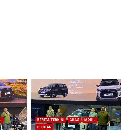
L
BERITA TERKINI
GIIAS
MOBIL
PILIHAN