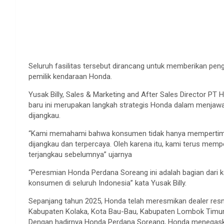
Seluruh fasilitas tersebut dirancang untuk memberikan peng
pemilik kendaraan Honda.
Yusak Billy, Sales & Marketing and After Sales Director P
baru ini merupakan langkah strategis Honda dalam menjaw
dijangkau.
“Kami memahami bahwa konsumen tidak hanya mempertimban
dijangkau dan terpercaya. Oleh karena itu, kami terus memp
terjangkau sebelumnya” ujarnya
“Peresmian Honda Perdana Soreang ini adalah bagian dari k
konsumen di seluruh Indonesia” kata Yusak Billy.
Sepanjang tahun 2025, Honda telah meresmikan dealer resm
Kabupaten Kolaka, Kota Bau-Bau, Kabupaten Lombok Timur
Dengan hadirnya Honda Perdana Soreang, Honda menegaska