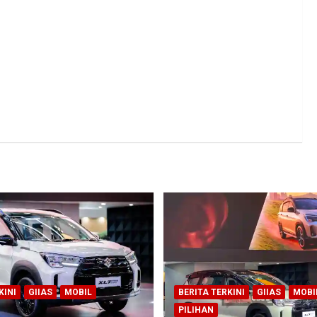
KINI
GIIAS
MOBIL
BERITA TERKINI
GIIAS
MOBI
PILIHAN