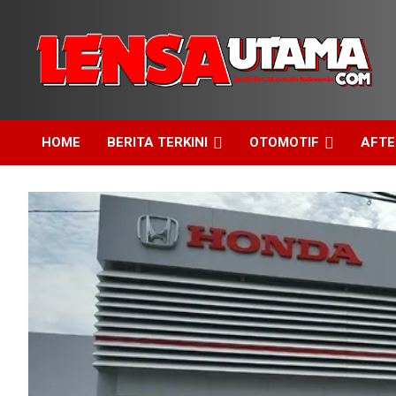
Skip
to
content
Jendela Cakrawala Indonesia
LensaUtama
HOME
BERITA TERKINI
OTOMOTIF
AFT