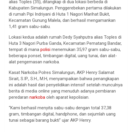
alias Toples (35), ditangkap di dua lokasi berbeda di
Kabupaten Simalungun. Penggerebekan pertama dilakukan
di rumah Pipi Indriyani di Huta 1 Nagori Marihat Bukit,
Kecamatan Gunung Malela, dan berhasil mengamankan
1,41 gram sabu-sabu.
Lokasi kedua adalah rumah Dedy Syahputra alias Toples di
Huta 3 Nagori Purba Ganda, Kecamatan Pematang Bandar,
tempat di mana
polisi
menemukan 35,97 gram sabu-sabu,
beberapa ponsel, timbangan digital, uang tunai, dan alat-
alat pengemasan narkoba.
Kasat Narkoba Polres Simalungun, AKP Henry Salamat
Sirait, S.IP., S.H., M.H, menyampaikan bahwa penangkapan
ini adalah hasil dari penyelidikan intensif setelah munculnya
berita di media online yang menuduh adanya pembiaran
peredaran
narkoba
oleh aparat kepolisian.
“Kami berhasil menyita sabu-sabu dengan total 37,38
gram, timbangan digital, handphone, dan sejumlah uang
tunai sebagai barang bukti” ujar AKP Henry.