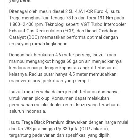
yang berat.
Ditenagai oleh mesin diesel 2.5L 4JA1-CR Euro 4, Isuzu
Traga menghasilkan tenaga 78 hp dan torsi 191 Nm pada
1.800–2.400 rpm. Teknologi seperti VGT Turbo Intercooler,
Exhaust Gas Recirculation (EGR), dan Diesel Oxidation
Catalyst (DOC) memastikan performa optimal dengan
emisi yang ramah lingkungan.
Dengan bak berukuran 4,6 meter persegi, Isuzu Traga
mampu mengangkut hingga 60 galon air, menjadikannya
kendaraan niaga dengan kapasitas angkut terbesar di
kelasnya. Radius putar hanya 4,5 meter memudahkan
manuver di area perkotaan yang sempit.
Isuzu Traga tersedia dalam jumlah terbatas dan hanya
untuk varian pick-up. Konsumen dapat melakukan
pemesanan melalui dealer resmi Isuzu yang tersebar di
seluruh Indonesia.
Isuzu Traga Black Premium ditawarkan dengan harga mulai
dari Rp 283 juta hingga Rp 330 juta (OTR Jakarta),
tergantung pada varian dan spesifikasi yang dipilih.