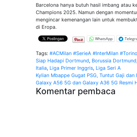
Barcelona hanya butuh hasil imbang atau kek
Champions 2025. Namun dengan momentum d
mengincar kemenangan lain untuk membukt
di Eropa.
WhatsApp
Teleg
Tags:
#ACMilan #SerieA #InterMilan #Torin
Siap Hadapi Dortmund
,
Borussia Dortmund
Italia
,
Liga Primer Inggris
,
Liga Seri A
Navigasi
Kylian Mbappe Gugat PSG, Tuntut Gaji dan B
Galaxy A56 5G dan Galaxy A36 5G Resmi Ha
pos
Komentar pembaca