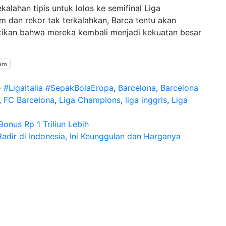
alahan tipis untuk lolos ke semifinal Liga
an rekor tak terkalahkan, Barca tentu akan
ikan bahwa mereka kembali menjadi kekuatan besar
ram
o #LigaItalia #SepakBolaEropa
,
Barcelona
,
Barcelona
,
FC Barcelona
,
Liga Champions
,
liga inggris
,
Liga
onus Rp 1 Triliun Lebih
dir di Indonesia, Ini Keunggulan dan Harganya