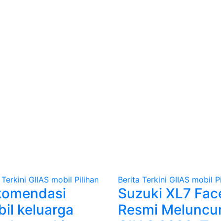
 Terkini
GIIAS
mobil
Pilihan
Berita Terkini
GIIAS
mobil
P
komendasi
Suzuki XL7 Face
il keluarga
Resmi Meluncur