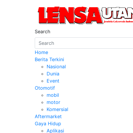
Skip
to
content
LensaUtama
Jendela Cakrawala Indonesia
Search
Home
Berita Terkini
Nasional
Dunia
Event
Otomotif
mobil
motor
Komersial
Aftermarket
Gaya Hidup
Aplikasi