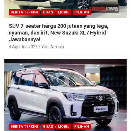
BERITA TERKINI
GIIAS
MOBIL
PILIHAN
SUV 7-seater harga 200 jutaan yang lega,
nyaman, dan irit, New Suzuki XL7 Hybrid
Jawabannya!
4 Agustus 2026
Yudi Atmaja
BERITA TERKINI
GIIAS
MOBIL
PILIHAN