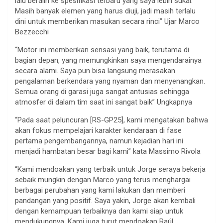
lalu beralih ke spesifikasi terbaru yang saya lebih sukai.
Masih banyak elemen yang harus diuji, jadi masih terlalu
dini untuk memberikan masukan secara rinci” Ujar Marco
Bezzecchi
“Motor ini memberikan sensasi yang baik, terutama di
bagian depan, yang memungkinkan saya mengendarainya
secara alami. Saya pun bisa langsung merasakan
pengalaman berkendara yang nyaman dan menyenangkan.
Semua orang di garasi juga sangat antusias sehingga
atmosfer di dalam tim saat ini sangat baik” Ungkapnya
“Pada saat peluncuran [RS-GP25], kami mengatakan bahwa
akan fokus mempelajari karakter kendaraan di fase
pertama pengembangannya, namun kejadian hari ini
menjadi hambatan besar bagi kami” kata Massimo Rivola
“Kami mendoakan yang terbaik untuk Jorge seraya bekerja
sebaik mungkin dengan Marco yang terus menghargai
berbagai perubahan yang kami lakukan dan memberi
pandangan yang positif. Saya yakin, Jorge akan kembali
dengan kemampuan terbaiknya dan kami siap untuk
mendukungnya. Kami juga turut mendoakan Raúl