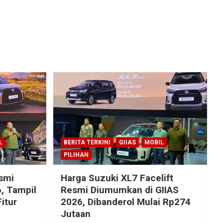
L
BERITA TERKINI
GIIAS
MOBIL
PILIHAN
esmi
Harga Suzuki XL7 Facelift
, Tampil
Resmi Diumumkan di GIIAS
itur
2026, Dibanderol Mulai Rp274
Jutaan