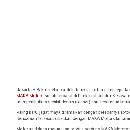
Jakarta
– Bakal meluncur di Indonesia, ini tampilan sepeda
MAKA Motors
sudah tercatat di Direktorat Jendral Kekayaan I
memperlihatkan sedikit desain (teaser) dari kendaraan listri
Paling baru, jagat maya diramaikan dengan beredarnya foto-
Kendaraan tersebut dikaitkan dengan MAKA Motors lantaran
Motor ini diduga merupakan produk perdana MAKA Motors 