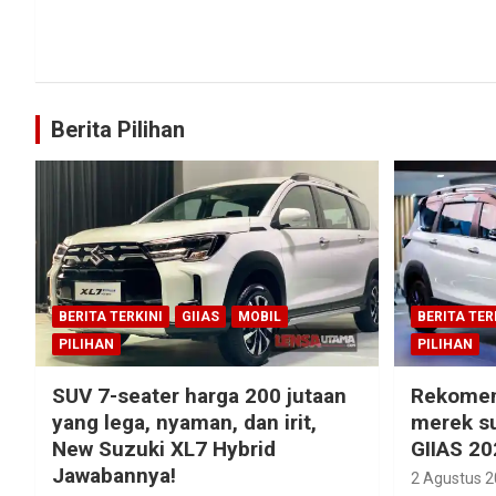
Berita Pilihan
BERITA TERKINI
GIIAS
MOBIL
BERITA TER
PILIHAN
PILIHAN
SUV 7-seater harga 200 jutaan
Rekomen
yang lega, nyaman, dan irit,
merek su
New Suzuki XL7 Hybrid
GIIAS 20
Jawabannya!
2 Agustus 