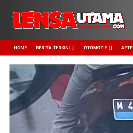
Skip
to
content
Jendela Cakrawala Indonesia
LensaUtama
HOME
BERITA TERKINI
OTOMOTIF
AFT