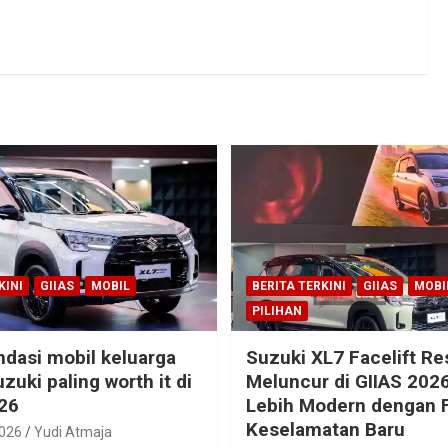
KINI
GIIAS
MOBIL
BERITA TERKINI
GIIAS
MOBI
PILIHAN
dasi mobil keluarga
Suzuki XL7 Facelift R
zuki paling worth it di
Meluncur di GIIAS 2026
26
Lebih Modern dengan F
Keselamatan Baru
2026
Yudi Atmaja