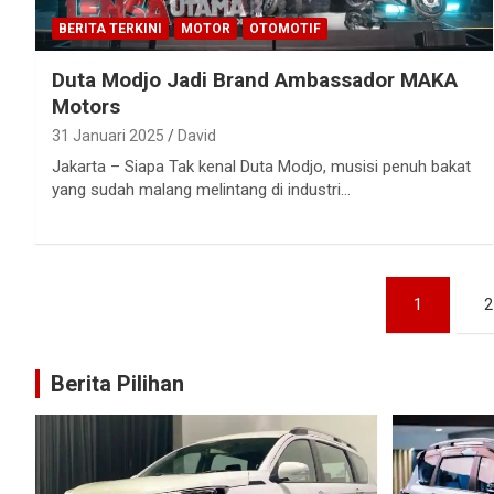
BERITA TERKINI
MOTOR
OTOMOTIF
Duta Modjo Jadi Brand Ambassador MAKA
Motors
31 Januari 2025
David
Jakarta – Siapa Tak kenal Duta Modjo, musisi penuh bakat
yang sudah malang melintang di industri…
Paginasi
1
2
pos
Berita Pilihan