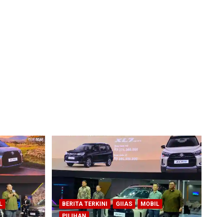
L
BERITA TERKINI
GIIAS
MOBIL
PILIHAN