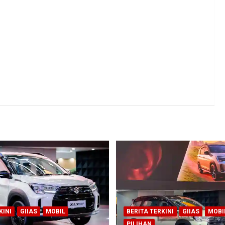
KINI
GIIAS
MOBIL
BERITA TERKINI
GIIAS
MOBI
PILIHAN