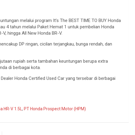
untungan melalui program It’s The BEST TIME TO BUY Honda
tau 4 tahun melalui Paket Hemat 1 untuk pembelian Honda
R-V, hingga All New Honda BR-V.
mencakup DP ringan, cicilan terjangkau, bunga rendah, dan
utaan rupiah serta tambahan keuntungan berupa extra
nda di berbagai kota.
ealer Honda Certified Used Car yang tersebar di berbagai
a HR-V 1.5L
,
PT Honda Prospect Motor (HPM)