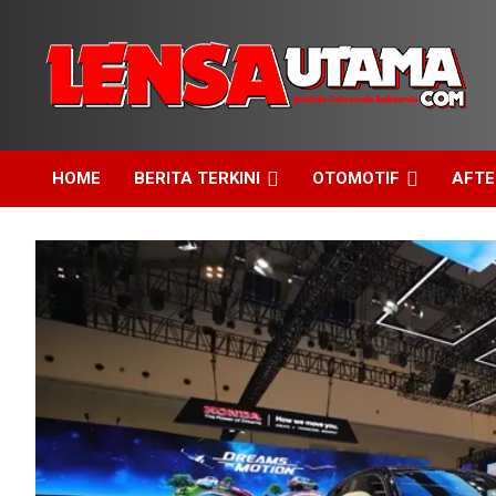
Skip
to
content
Jendela Cakrawala Indonesia
LensaUtama
HOME
BERITA TERKINI
OTOMOTIF
AFT