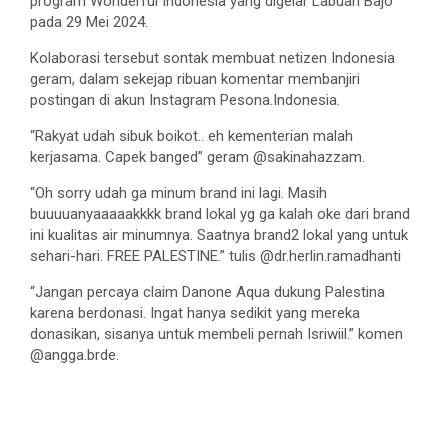
program Wonderful Indonesia yang digelar Labuan Bajo
pada 29 Mei 2024.
Kolaborasi tersebut sontak membuat netizen Indonesia
geram, dalam sekejap ribuan komentar membanjiri
postingan di akun Instagram Pesona.Indonesia.
“Rakyat udah sibuk boikot.. eh kementerian malah
kerjasama. Capek banged” geram @sakinahazzam.
“Oh sorry udah ga minum brand ini lagi. Masih
buuuuanyaaaaakkkk brand lokal yg ga kalah oke dari brand
ini kualitas air minumnya. Saatnya brand2 lokal yang untuk
sehari-hari. FREE PALESTINE.” tulis @dr.herlin.ramadhanti
“Jangan percaya claim Danone Aqua dukung Palestina
karena berdonasi. Ingat hanya sedikit yang mereka
donasikan, sisanya untuk membeli pernah Isriwiil.” komen
@angga.brde.