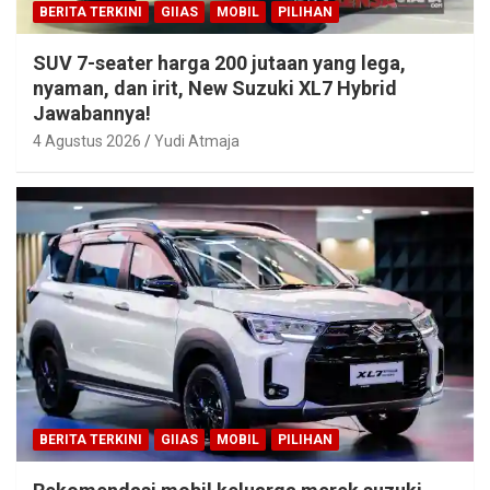
BERITA TERKINI
GIIAS
MOBIL
PILIHAN
SUV 7-seater harga 200 jutaan yang lega,
nyaman, dan irit, New Suzuki XL7 Hybrid
Jawabannya!
4 Agustus 2026
Yudi Atmaja
BERITA TERKINI
GIIAS
MOBIL
PILIHAN