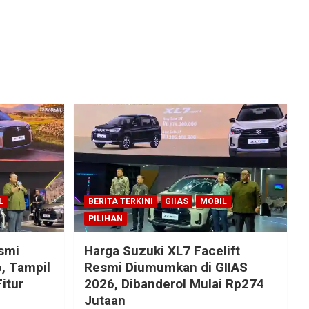
L
BERITA TERKINI
GIIAS
MOBIL
PILIHAN
esmi
Harga Suzuki XL7 Facelift
, Tampil
Resmi Diumumkan di GIIAS
itur
2026, Dibanderol Mulai Rp274
Jutaan