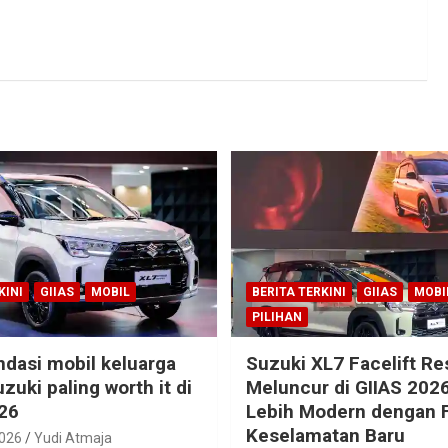
KINI
GIIAS
MOBIL
BERITA TERKINI
GIIAS
MOBI
PILIHAN
dasi mobil keluarga
Suzuki XL7 Facelift R
zuki paling worth it di
Meluncur di GIIAS 2026
26
Lebih Modern dengan F
Keselamatan Baru
2026
Yudi Atmaja