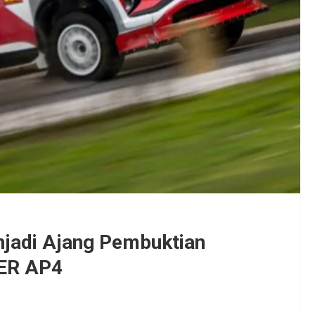
njadi Ajang Pembuktian
DER AP4