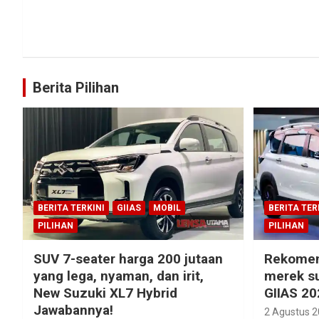
Berita Pilihan
BERITA TERKINI
GIIAS
MOBIL
BERITA TER
PILIHAN
PILIHAN
SUV 7-seater harga 200 jutaan
Rekomen
yang lega, nyaman, dan irit,
merek su
New Suzuki XL7 Hybrid
GIIAS 20
Jawabannya!
2 Agustus 