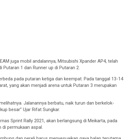
M juga mobil andalannya, Mitsubishi Xpander AP4, telah
 Putaran 1 dan Runner up di Putaran 2.
rbeda pada putaran ketiga dan keempat. Pada tanggal 13-14
rat, yang akan menjadi arena untuk Putaran 3 merupakan
elihatnya. Jalanannya berbatu, naik turun dan berkelok-
kup besar” Ujar Rifat Sungkar.
nas Sprint Rally 2021, akan berlangsung di Meikarta, pada
n di permukaan aspal.
ak limbung dan pereli harus menyesuaikan gaya balap terutama