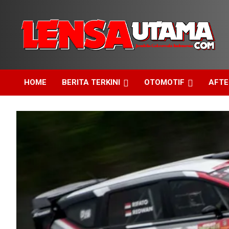
Skip
to
content
Jendela Cakrawala Indonesia
LensaUtama
HOME
BERITA TERKINI
OTOMOTIF
AFT