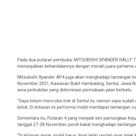
Pada dua putaran pembuka, MITSUBISHI XPANDER RALLY TEA
menunjukkan kehandalannya dengan meraih juara pertama di
Mitsubishi Xpander AP4 juga akan menghadapi tantangan be
November 2021, Kawasan Bukit Hambalang, Sentul, Jawa Ba
area perbukitan yang didominasi permukaan jalan berbatu.
“Saya belum mencoba trek di Sentul ini, namun saya sudah m
kelok. Di lintasan ini performa mobil mendapat tantangan cu
Sementara itu, Putaran 4 yang menjadi seri pamungkas Kejur
tanggal 27-28 November, pereli bakal menghadapi tantanga
“Di lintasan aspal, mobil harus diset lebih rendah agar tid