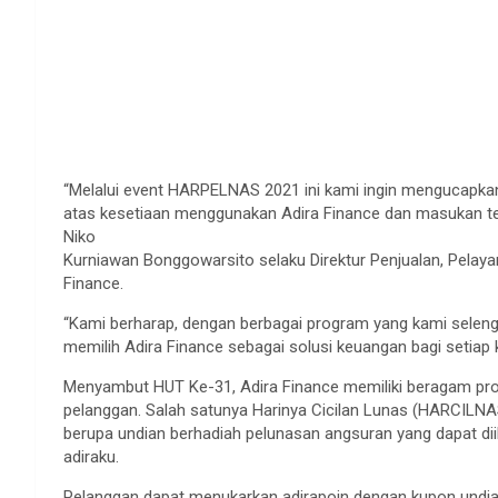
“Melalui event HARPELNAS 2021 ini kami ingin mengucapka
atas kesetiaan menggunakan Adira Finance dan masukan terh
Niko
Kurniawan Bonggowarsito selaku Direktur Penjualan, Pelayan
Finance.
“Kami berharap, dengan berbagai program yang kami selen
memilih Adira Finance sebagai solusi keuangan bagi setiap
Menyambut HUT Ke-31, Adira Finance memiliki beragam pro
pelanggan. Salah satunya Harinya Cicilan Lunas (HARCILN
berupa undian berhadiah pelunasan angsuran yang dapat diik
adiraku.
Pelanggan dapat menukarkan adirapoin dengan kupon undia