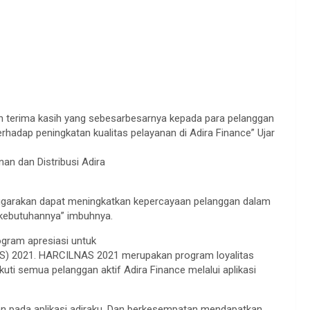
n terima kasih yang sebesarbesarnya kepada para pelanggan
adap peningkatan kualitas pelayanan di Adira Finance” Ujar
an dan Distribusi Adira
ggarakan dapat meningkatkan kepercayaan pelanggan dalam
 kebutuhannya” imbuhnya.
gram apresiasi untuk
AS) 2021. HARCILNAS 2021 merupakan program loyalitas
uti semua pelanggan aktif Adira Finance melalui aplikasi
n pada aplikasi adiraku. Dan berkesempatan mendapatkan