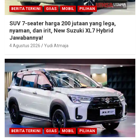
BERITA TERKINI
GIIAS
MOBIL
PILIHAN
SUV 7-seater harga 200 jutaan yang lega,
nyaman, dan irit, New Suzuki XL7 Hybrid
Jawabannya!
4 Agustus 2026
Yudi Atmaja
BERITA TERKINI
GIIAS
MOBIL
PILIHAN