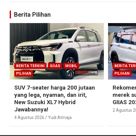
Berita Pilihan
BERITA TERKINI
GIIAS
MOBIL
BERITA TER
PILIHAN
PILIHAN
SUV 7-seater harga 200 jutaan
Rekomen
yang lega, nyaman, dan irit,
merek su
New Suzuki XL7 Hybrid
GIIAS 20
Jawabannya!
2 Agustus 
4 Agustus 2026
Yudi Atmaja