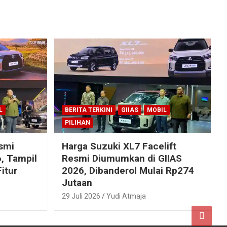
L
BERITA TERKINI
GIIAS
MOBIL
PILIHAN
esmi
Harga Suzuki XL7 Facelift
, Tampil
Resmi Diumumkan di GIIAS
itur
2026, Dibanderol Mulai Rp274
Jutaan
29 Juli 2026
Yudi Atmaja