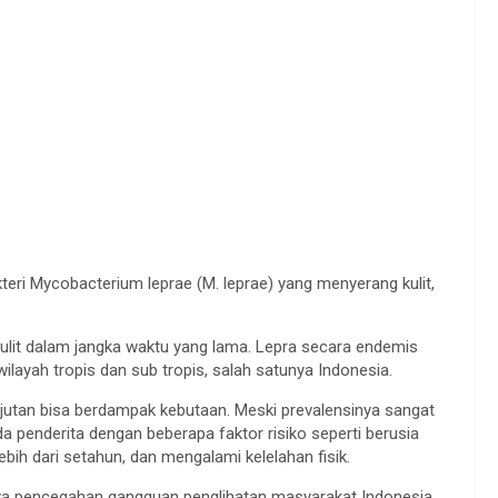
teri Mycobacterium leprae (M. leprae) yang menyerang kulit,
 kulit dalam jangka waktu yang lama. Lepra secara endemis
layah tropis dan sub tropis, salah satunya Indonesia.
njutan bisa berdampak kebutaan. Meski prevalensinya sangat
ada penderita dengan beberapa faktor risiko seperti berusia
lebih dari setahun, dan mengalami kelelahan fisik.
ya pencegahan gangguan penglihatan masyarakat Indonesia