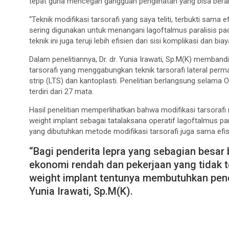
tepat guna mencegah gangguan penglihatan yang bisa berak
“Teknik modifikasi tarsorafi yang saya teliti, terbukti sama
sering digunakan untuk menangani lagoftalmus paralisis pad
teknik ini juga teruji lebih efisien dari sisi komplikasi dan bia
Dalam penelitiannya, Dr. dr. Yunia Irawati, Sp.M(K) memban
tarsorafi yang menggabungkan teknik tarsorafi lateral perma
strip (LTS) dan kantoplasti. Penelitian berlangsung selam
terdiri dari 27 mata.
Hasil penelitian memperlihatkan bahwa modifikasi tarsorafi
weight implant sebagai tatalaksana operatif lagoftalmus par
yang dibutuhkan metode modifikasi tarsorafi juga sama efis
“Bagi penderita lepra yang sebagian besar
ekonomi rendah dan pekerjaan yang tidak t
weight implant tentunya membutuhkan pend
Yunia Irawati, Sp.M(K).