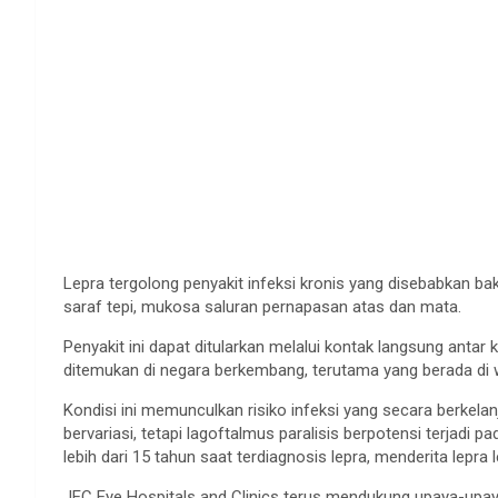
Lepra tergolong penyakit infeksi kronis yang disebabkan bak
saraf tepi, mukosa saluran pernapasan atas dan mata.
Penyakit ini dapat ditularkan melalui kontak langsung antar
ditemukan di negara berkembang, terutama yang berada di wi
Kondisi ini memunculkan risiko infeksi yang secara berkela
bervariasi, tetapi lagoftalmus paralisis berpotensi terjadi p
lebih dari 15 tahun saat terdiagnosis lepra, menderita lepra 
JEC Eye Hospitals and Clinics terus mendukung upaya-upa