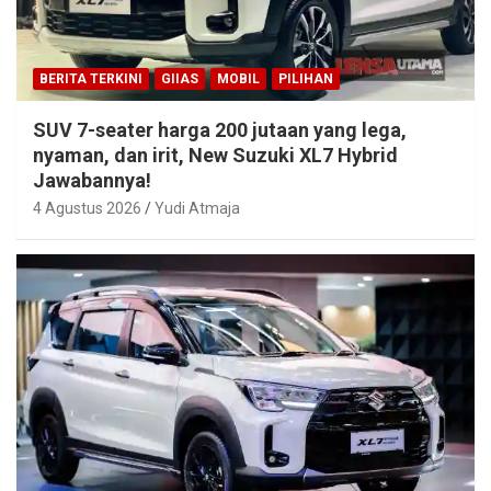
BERITA TERKINI
GIIAS
MOBIL
PILIHAN
SUV 7-seater harga 200 jutaan yang lega,
nyaman, dan irit, New Suzuki XL7 Hybrid
Jawabannya!
4 Agustus 2026
Yudi Atmaja