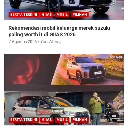
BERITA TERKINI
GIIAS
MOBIL
PILIHAN
Rekomendasi mobil keluarga merek suzuki
paling worth it di GIIAS 2026
2 Agustus 2026
Yudi Atmaja
BERITA TERKINI
GIIAS
MOBIL
PILIHAN