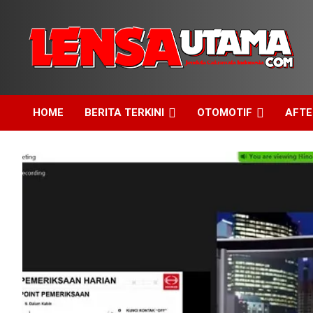
Skip
to
content
Jendela Cakrawala Indonesia
LensaUtama
HOME
BERITA TERKINI
OTOMOTIF
AFT