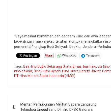
“Saya melihat komitmen dan concern Hino dari awal dengan
kepentingan masyarakat, terutama untuk meningkatkan aspe
pemerintah” ungkap Budi Setiyadi, Direktur Jenderal Perhu
WhatsApp
Telegram
Tags:
Beli Hino Dutro Sekarang Gratis Emas
,
bus hino
,
csr hino
hino dakkar
,
Hino Dutro Hybrid
,
Hino Dutro Safety Driving Comp
PT. Hino Motors Sales Indonesia (HMSI)
Navigasi
Menteri Perhubungan Melihat Secara Langsung
pos
Teknologi Unggul yang Dimiliki DFSK Gelora E