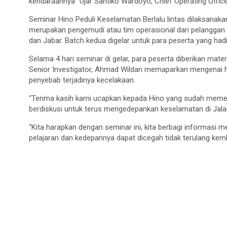
kendaraannya” Ujar Santiko Wardoyo, Chief Operating Office
Seminar Hino Peduli Keselamatan Berlalu lintas dilaksanak
merupakan pengemudi atau tim operasional dari pelanggan s
dan Jabar. Batch kedua digelar untuk para peserta yang hadi
Selama 4 hari seminar di gelar, para peserta diberikan mater
Senior Investigator, Ahmad Wildan memaparkan mengenai has
penyebab terjadinya kecelakaan.
“Terima kasih kami ucapkan kepada Hino yang sudah memen
berdiskusi untuk terus mengedepankan keselamatan di Jalan
“Kita harapkan dengan seminar ini, kita berbagi informasi 
pelajaran dan kedepannya dapat dicegah tidak terulang kem