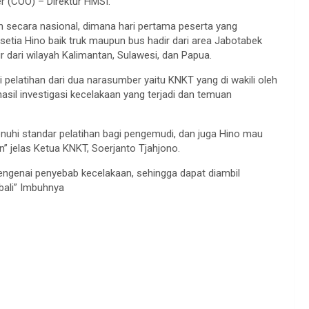
r (COO) – Direktur HMSI.
an secara nasional, dimana hari pertama peserta yang
etia Hino baik truk maupun bus hadir dari area Jabotabek
r dari wilayah Kalimantan, Sulawesi, dan Papua.
i pelatihan dari dua narasumber yaitu KNKT yang di wakili oleh
il investigasi kecelakaan yang terjadi dan temuan
uhi standar pelatihan bagi pengemudi, dan juga Hino mau
” jelas Ketua KNKT, Soerjanto Tjahjono.
mengenai penyebab kecelakaan, sehingga dapat diambil
bali” Imbuhnya