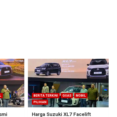
L
BERITA TERKINI
GIIAS
MOBIL
PILIHAN
esmi
Harga Suzuki XL7 Facelift