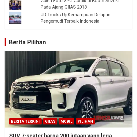
Galeri Foto SPG Cantik di Booth Suzuki
Pada Ajang GIIAS 2018
UD Trucks Uji Kemampuan Delapan
Pengemudi Terbaik Indonesia
Berita Pilihan
BERITA TERKINI
GIIAS
MOBIL
PILIHAN
SUV 7-seater harga 200 jutaan yang lega,