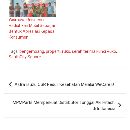
Wismaya Residence
Hadiahkan Mobil Sebagai
Bentuk Apresiasi Kepada
Konsumen
Tags:
pengembang
,
properti
,
ruko
,
serah terima kunci Ruko
,
SouthCity Square
Navigasi
Astra Isuzu CSR Peduli Kesehatan Melalui WeCareID
pos
MPMParts Memperkuat Distributor Tunggal Aki Hitachi
di Indonesia