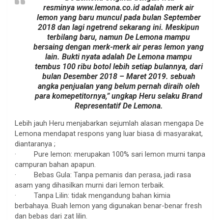
resminya www.lemona.co.id adalah merk air
lemon yang baru muncul pada bulan September
2018 dan lagi ngetrend sekarang ini. Meskipun
terbilang baru, namun De Lemona mampu
bersaing dengan merk-merk air peras lemon yang
lain. Bukti nyata adalah De Lemona mampu
tembus 100 ribu botol lebih setiap bulannya, dari
bulan Desember 2018 – Maret 2019. sebuah
angka penjualan yang belum pernah diraih oleh
para komepetitornya,” ungkap Heru selaku Brand
Representatif De Lemona.
Lebih jauh Heru menjabarkan sejumlah alasan mengapa De
Lemona mendapat respons yang luar biasa di masyarakat,
diantaranya ;
· Pure lemon: merupakan 100% sari lemon murni tanpa
campuran bahan apapun.
· Bebas Gula: Tanpa pemanis dan perasa, jadi rasa
asam yang dihasilkan murni dari lemon terbaik.
· Tanpa Lilin: tidak mengandung bahan kimia
berbahaya. Buah lemon yang digunakan benar-benar fresh
dan bebas dari zat lilin.