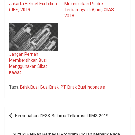
Jakarta Helmet Exebition
Meluncurkan Produk
(JHE) 2019
Terbarunya di Ajang GIIAS
2018
Jangan Pernah
Membersihkan Busi
Menggunakan Sikat
Kawat
Tags:
Brisk Busi
,
Busi Brisk
,
PT. Brisk Busi Indonesia
Navigasi
Kemeriahan DFSK Selama Telkomsel IIMS 2019
pos
Suzuki Berikan Berbagai Program Cicilan Menarik Pada