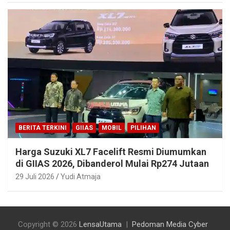
BERITA TERKINI
GIIAS
MOBIL
PILIHAN
Harga Suzuki XL7 Facelift Resmi Diumumkan
di GIIAS 2026, Dibanderol Mulai Rp274 Jutaan
29 Juli 2026
Yudi Atmaja
Copyright © 2026
LensaUtama
Pedoman Media Cyber