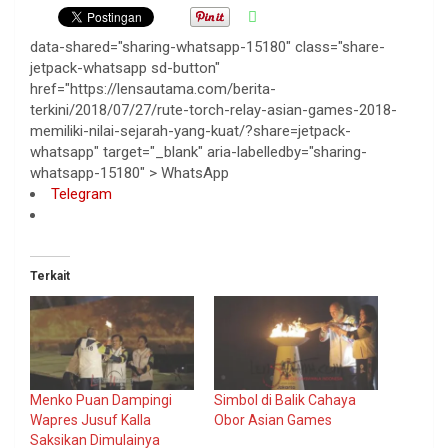
data-shared="sharing-whatsapp-15180" class="share-
jetpack-whatsapp sd-button"
href="https://lensautama.com/berita-
terkini/2018/07/27/rute-torch-relay-asian-games-2018-
memiliki-nilai-sejarah-yang-kuat/?share=jetpack-
whatsapp" target="_blank" aria-labelledby="sharing-
whatsapp-15180" >
WhatsApp
Telegram
Terkait
Menko Puan Dampingi
Simbol di Balik Cahaya
Wapres Jusuf Kalla
Obor Asian Games
Saksikan Dimulainya