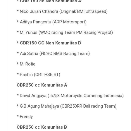
*
CBR
150 cc Non Komunitas A
* Nico Julian Chandra (Originak BMI Ultraspeed)
* Aditya Pangestu (ARP Motorsport)
* M. Yunus (WMC racing Team PM Racing Project)
*
CBR150 CC Non Komunitas B
* Adi Satria (HCRC BMS Racing Team)
* M. Rofiq
* Parihin (CRT HSR RT)
CBR250 cc Komunitas A
* David Angjaya ( 5758 Motorcycle Cornering Indonesia)
* G.B Agung Mahajaya (CBR250RR Bali racing Team)
* Frendy
CBR250 cc Komunitas B