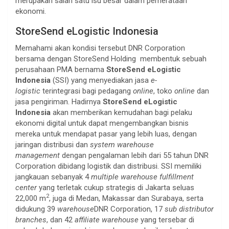
merupakan salah satu isu besar dalam pemerataan
ekonomi.
StoreSend eLogistic Indonesia
Memahami akan kondisi tersebut DNR Corporation
bersama dengan StoreSend Holding membentuk sebuah
perusahaan PMA bernama
StoreSend eLogistic
Indonesia
(SSI) yang menyediakan jasa
e-
logistic
terintegrasi bagi pedagang
online
, toko
online
dan
jasa pengiriman. Hadirnya
StoreSend eLogistic
Indonesia
akan memberikan kemudahan bagi pelaku
ekonomi digital untuk dapat mengembangkan bisnis
mereka untuk mendapat pasar yang lebih luas, dengan
jaringan distribusi dan
system warehouse
management
dengan pengalaman lebih dari 55 tahun DNR
Corporation dibidang logistik dan distribusi. SSI memiliki
jangkauan sebanyak 4
multiple warehouse fulfillment
center
yang terletak cukup strategis di Jakarta seluas
2
22,000 m
, juga di Medan, Makassar dan Surabaya, serta
didukung 39
warehouse
DNR Corporation, 17
sub distributor
branches
, dan 42
affiliate warehouse
yang tersebar di