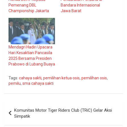
Pemenang DBL
Bandara Internasional
Championship Jakarta
Jawa Barat
Mendagri Hadiri Upacara
Hari Kesaktian Pancasila
2025 Bersama Presiden
Prabowo di Lubang Buaya
Tags:
cahaya sakti
,
pemilihan ketua osis
,
pemilihan osis
,
pemilu
,
sma cahaya sakti
Navigasi
Komunitas Motor Tiger Riders Club (TRiC) Gelar Aksi
pos
Simpatik