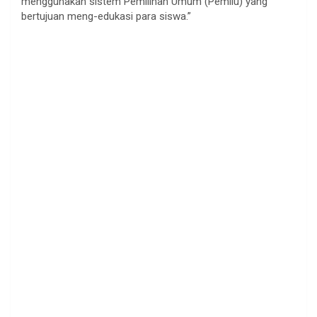
menggunakan sistem Pemilihan Umum (Pemilu) yang
bertujuan meng-edukasi para siswa.”