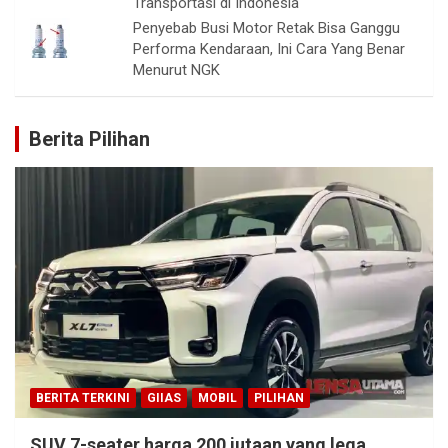
Transportasi di Indonesia
Penyebab Busi Motor Retak Bisa Ganggu
Performa Kendaraan, Ini Cara Yang Benar
Menurut NGK
Berita Pilihan
BERITA TERKINI
GIIAS
MOBIL
PILIHAN
SUV 7-seater harga 200 jutaan yang lega,